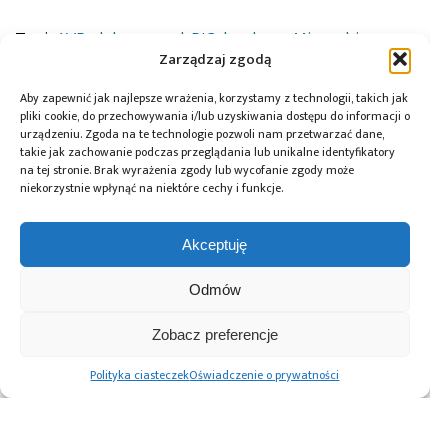
Tagi:
AVR
,
debugger
,
dsPIC
,
konkurs
,
Microchip
,
MPLAB
,
PIC
,
SAM
Zarządzaj zgodą
Aby zapewnić jak najlepsze wrażenia, korzystamy z technologii, takich jak
pliki cookie, do przechowywania i/lub uzyskiwania dostępu do informacji o
urządzeniu. Zgoda na te technologie pozwoli nam przetwarzać dane,
Przeczytaj również:
takie jak zachowanie podczas przeglądania lub unikalne identyfikatory
na tej stronie. Brak wyrażenia zgody lub wycofanie zgody może
niekorzystnie wpłynąć na niektóre cechy i funkcje.
Akceptuję
ICEYE pozyskuje
Łukasiewicz –
Noctiluca
pierwszą
ITECH rozpoczyna
ewoluuje
Odmów
inwestycję
prace nad
z deeptechu do
z funduszu
Programem
roli
Zobacz preferencje
Scaleup Europe
Azjatyckim
przemysłowego
Komisji
gracza
Polityka ciasteczek
Oświadczenie o prywatności
Europejskiej
Advertising prices
Kontakt
Polityka prywatności