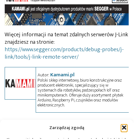
Więcej informacji na temat zdalnych serwerów J-Link
znajdziesz na stronie:
https://www.segger.com/products/debug-probes/j-
link/tools/j-link-remote-server/
Kamami.pl
Autor:
Polski sklep internetowy, biuro konstrukcyjne oraz
producent elektroniki, specjalizujący się w
systemach dla robotyków, podzespołach IoT oraz
minikomputerach. Oferuje duży asortyment płytek
Arduino, Raspberry Pi, czujników oraz modułów
elektronicznych.
Tagi:
J-Link
,
Kamami
,
oprogramowanie
,
Segger
Zarządzaj zgodą