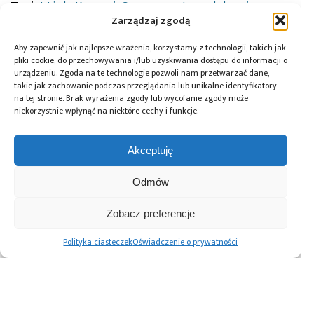
Tagi:
J-Link
,
Kamami
,
Segger
,
zestaw edukacyjny
Zarządzaj zgodą
Aby zapewnić jak najlepsze wrażenia, korzystamy z technologii, takich jak
pliki cookie, do przechowywania i/lub uzyskiwania dostępu do informacji o
Przeczytaj również:
urządzeniu. Zgoda na te technologie pozwoli nam przetwarzać dane,
takie jak zachowanie podczas przeglądania lub unikalne identyfikatory
na tej stronie. Brak wyrażenia zgody lub wycofanie zgody może
niekorzystnie wpłynąć na niektóre cechy i funkcje.
Akceptuję
Global Electronics
Microchip i Micron
Farnell podejmuje
Association
prezentują
współpracę
opublikowało
architekturę
z Hailo w zakresie
Odmów
normę IPC-A-630A
pamięci masowej
Edge AI
dotyczącą
PCIe® Gen 6 dla AI
Zobacz preferencje
obudów
oraz centrów
elektronicznych
danych
Polityka ciasteczek
Oświadczenie o prywatności
Advertising prices
Kontakt
Polityka prywatności
Cennik reklam
O nas