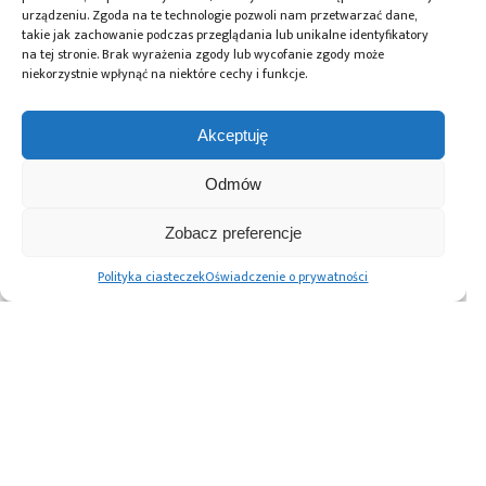
urządzeniu. Zgoda na te technologie pozwoli nam przetwarzać dane,
takie jak zachowanie podczas przeglądania lub unikalne identyfikatory
na tej stronie. Brak wyrażenia zgody lub wycofanie zgody może
niekorzystnie wpłynąć na niektóre cechy i funkcje.
Przeczytaj również:
Akceptuję
Odmów
Monitory
OPTA
Automatyzacja
Zobacz preferencje
outdoorowe
i MicroPython –
magazynu
i komputery
połączenie
komponentów –
Polityka ciasteczek
Oświadczenie o prywatności
panelowe Necesa
automatyki
większa
do pracy 24/7
przemysłowej
efektywność
z Pythonem
i ciągłość
produkcji z ESSEGI
AUTOMATION
Advertising prices
Kontakt
Polityka prywatności
Cennik reklam
O nas