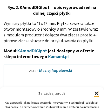
Rys. 2. KAmodDIGIpot – opis wyprowadzeń na
dolnej części płytki
Wymiary płytki to 11 x 17 mm. Płytka zawiera także
otwór montażowy o średnicy 3 mm. W zestawie wraz
z modułem producent dołącza dwa złącza proste 4-
pinowe złącza służące do przylutowania do płytki.
Moduł
KAmodDIGIpot
jest dostępny w ofercie
sklepu internetowego
Kamami.pl
Maciej Ropelewski
Autor:
Zarządzaj zgodą
Tagi:
Analog Devices
,
Kamami
,
potencjometr
Aby zapewnić jak najlepsze wrażenia, korzystamy z technologii, takich jak
cyfrowy
,
seria KAmod
pliki cookie, do przechowywania i/lub uzyskiwania dostępu do informacji o