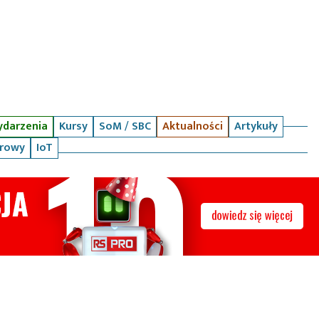
darzenia
Kursy
SoM / SBC
Aktualności
Artykuły
arowy
IoT