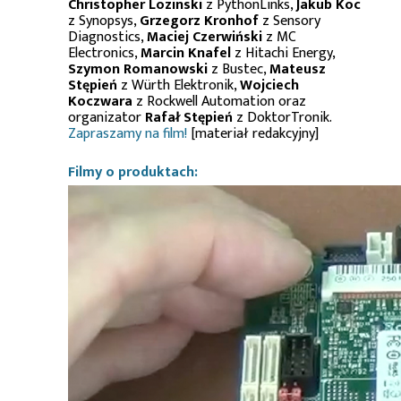
Christopher Lozinski
z PythonLinks,
Jakub Koc
z Synopsys,
Grzegorz Kronhof
z Sensory
Diagnostics,
Maciej Czerwiński
z MC
Electronics,
Marcin Knafel
z Hitachi Energy,
Szymon Romanowski
z Bustec,
Mateusz
Stępień
z Würth Elektronik,
Wojciech
Koczwara
z Rockwell Automation oraz
organizator
Rafał Stępień
z DoktorTronik.
Zapraszamy na film!
[materiał redakcyjny]
Filmy o produktach: