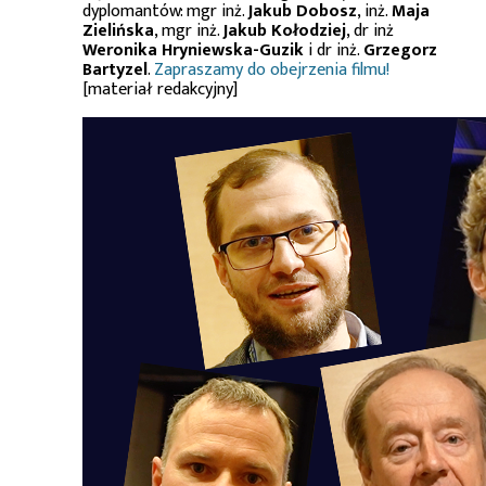
dyplomantów: mgr inż.
Jakub Dobosz
, inż.
Maja
Zielińska
, mgr inż.
Jakub Kołodziej
, dr inż
Weronika Hryniewska-Guzik
i dr inż.
Grzegorz
Bartyzel
.
Zapraszamy do obejrzenia filmu!
[materiał redakcyjny]