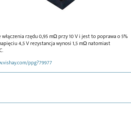
e włączenia rzędu 0,95 mΩ przy 10 V i jest to poprawa o 5%
apięciu 4,5 V rezystancja wynosi 1,5 mΩ natomiast
C.
w.vishay.com/ppg?79977