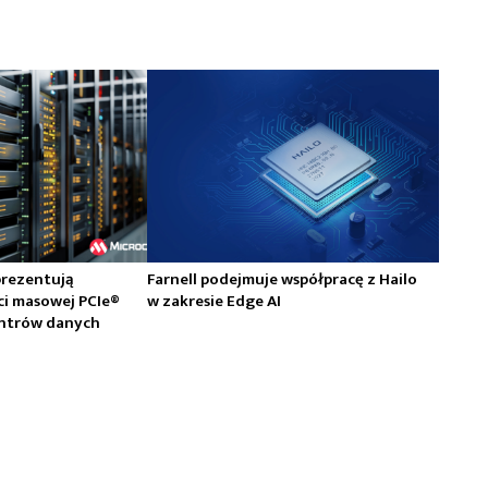
prezentują
Farnell podejmuje współpracę z Hailo
ci masowej PCIe®
w zakresie Edge AI
centrów danych