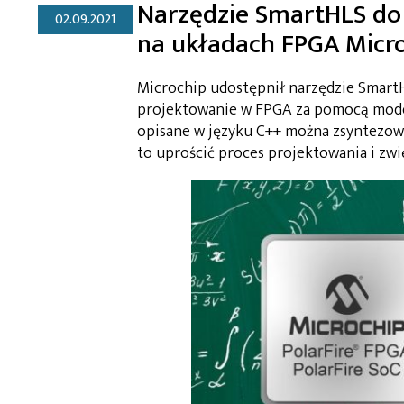
Narzędzie SmartHLS do
02.09.2021
na układach FPGA Micro
Microchip udostępnił narzędzie SmartHL
projektowanie w FPGA za pomocą model
opisane w języku C++ można zsyntezow
to uprościć proces projektowania i zw