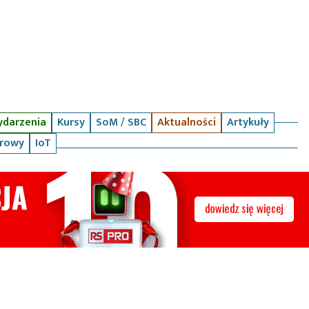
darzenia
Kursy
SoM / SBC
Aktualności
Artykuły
arowy
IoT