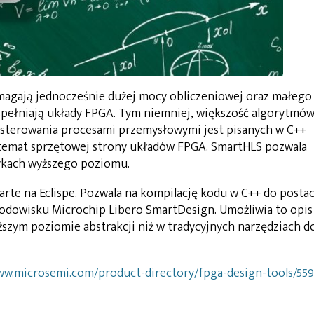
agają jednocześnie dużej mocy obliczeniowej oraz małego
spełniają układy FPGA. Tym niemniej, większość algorytmó
 sterowania procesami przemysłowymi jest pisanych w C++
 temat sprzętowej strony układów FPGA. SmartHLS pozwala
zykach wyższego poziomu.
te na Eclispe. Pozwala na kompilację kodu w C++ do postac
rodowisku Microchip Libero SmartDesign. Umożliwia to opis
zym poziomie abstrakcji niż w tradycyjnych narzędziach d
ww.microsemi.com/product-directory/fpga-design-tools/559