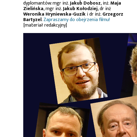
dyplomantów: mgr inż.
Jakub Dobosz
, inż.
Maja
Zielińska
, mgr inż.
Jakub Kołodziej
, dr inż
Weronika Hryniewska-Guzik
i dr inż.
Grzegorz
Bartyzel
.
Zapraszamy do obejrzenia filmu!
[materiał redakcyjny]