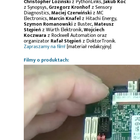
Christopher Lozinski
z PythonLinks,
Jakub Koc
z Synopsys,
Grzegorz Kronhof
z Sensory
Diagnostics,
Maciej Czerwiński
z MC
Electronics,
Marcin Knafel
z Hitachi Energy,
Szymon Romanowski
z Bustec,
Mateusz
Stępień
z Würth Elektronik,
Wojciech
Koczwara
z Rockwell Automation oraz
organizator
Rafał Stępień
z DoktorTronik.
Zapraszamy na film!
[materiał redakcyjny]
Filmy o produktach: