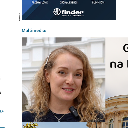
Multimedia:
w
i
o
0-