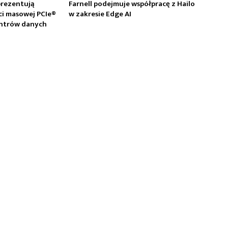
prezentują
Farnell podejmuje współpracę z Hailo
ci masowej PCIe®
w zakresie Edge AI
centrów danych