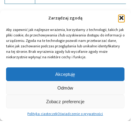
Tagi:
oscyloskop
,
pomiary
,
Rohde & Schwarz
,
sprzęt
Zarządzaj zgodą
pomiarowy
Aby zapewnić jak najlepsze wrażenia, korzystamy z technologii, takich jak
pliki cookie, do przechowywania i/lub uzyskiwania dostępu do informacji o
urządzeniu. Zgoda na te technologie pozwoli nam przetwarzać dane,
takie jak zachowanie podczas przeglądania lub unikalne identyfikatory
Przeczytaj również:
na tej stronie. Brak wyrażenia zgody lub wycofanie zgody może
niekorzystnie wpłynąć na niektóre cechy i funkcje.
Akceptuję
Global Electronics
Microchip i Micron
Farnell ma umowę
Odmów
Association
prezentują
dystrybucyjną
opublikowało
architekturę
z firmą RIGOL
Zobacz preferencje
normę IPC-A-630A
pamięci masowej
Technologies
dotyczącą
PCIe® Gen 6 dla AI
Polityka ciasteczek
Oświadczenie o prywatności
obudów
oraz centrów
elektronicznych
danych