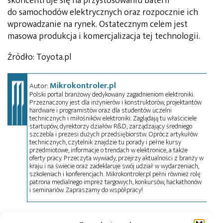
skoncentruje się na przystosowaniu baterii
do samochodów elektrycznych oraz rozpocznie ich
wprowadzanie na rynek. Ostatecznym celem jest
masowa produkcja i komercjalizacja tej technologii.
Źródło: Toyota.pl
Mikrokontroler.pl
Autor:
Polski portal branżowy dedykowany zagadnieniom elektroniki.
Przeznaczony jest dla inżynierów i konstruktorów, projektantów
hardware i programistów oraz dla studentów uczelni
technicznych i miłośników elektroniki. Zaglądają tu właściciele
startupów, dyrektorzy działów R&D, zarządzający średniego
szczebla i prezesi dużych przedsiębiorstw. Oprócz artykułów
technicznych, czytelnik znajdzie tu porady i pełne kursy
przedmiotowe, informacje o trendach w elektronice, a także
oferty pracy. Przeczyta wywiady, przejrzy aktualności z branży w
kraju i na świecie oraz zadeklaruje swój udział w wydarzeniach,
szkoleniach i konferencjach. Mikrokontroler.pl pełni również rolę
patrona medialnego imprez targowych, konkursów, hackathonów
i seminariów. Zapraszamy do współpracy!