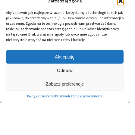
Tagi:
baterie
,
elektromobilność
,
news
Zarządzaj zgodą
Aby zapewnić jak najlepsze wrażenia, korzystamy z technologii, takich jak
pliki cookie, do przechowywania i/lub uzyskiwania dostępu do informacji o
urządzeniu. Zgoda na te technologie pozwoli nam przetwarzać dane,
Przeczytaj również:
takie jak zachowanie podczas przeglądania lub unikalne identyfikatory
na tej stronie. Brak wyrażenia zgody lub wycofanie zgody może
niekorzystnie wpłynąć na niektóre cechy i funkcje.
Akceptuję
Renesas Gen 3
Würth Elektronik
10 lat Finder
MRDIMM zwiększa
ICS wprowadza
Polska – jubileusz
Odmów
wydajność
przetwornice
z perspektywą
pamięci DDR5 na
DC/DC do
dalszego rozwoju
Zobacz preferencje
potrzeby AI i HPC
zastosowań
motoryzacyjnych
Polityka ciasteczek
Oświadczenie o prywatności
Advertising prices
Kontakt
Polityka prywatności
Cennik reklam
O nas
Copyright © 2026. All rights reserved.