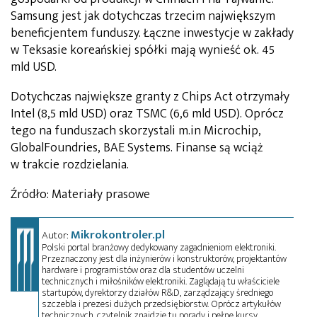
Samsung jest jak dotychczas trzecim największym
beneficjentem funduszy. Łączne inwestycje w zakłady
w Teksasie koreańskiej spółki mają wynieść ok. 45
mld USD.
Dotychczas największe granty z Chips Act otrzymały
Intel (8,5 mld USD) oraz TSMC (6,6 mld USD). Oprócz
tego na funduszach skorzystali m.in Microchip,
GlobalFoundries, BAE Systems. Finanse są wciąż
w trakcie rozdzielania.
Źródło: Materiały prasowe
Mikrokontroler.pl
Autor:
Polski portal branżowy dedykowany zagadnieniom elektroniki.
Przeznaczony jest dla inżynierów i konstruktorów, projektantów
hardware i programistów oraz dla studentów uczelni
technicznych i miłośników elektroniki. Zaglądają tu właściciele
startupów, dyrektorzy działów R&D, zarządzający średniego
szczebla i prezesi dużych przedsiębiorstw. Oprócz artykułów
technicznych, czytelnik znajdzie tu porady i pełne kursy