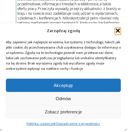
przedmiotowe, informacje o trendach w elektronice, a także
oferty pracy. Przeczyta wywiady, przejrzy aktualności z branży w
kraju i na świecie oraz zadeklaruje swój udział w wydarzeniach,
szkoleniach i konferencjach. Mikrokontroler.pl pełni również rolę
patrona medialnego imprez targowych, konkursów, hackathonów
i seminariów. Zapraszamy do współpracy!
Zarządzaj zgodą
Aby zapewnić jak najlepsze wrażenia, korzystamy z technologii, takich jak
pliki cookie, do przechowywania i/lub uzyskiwania dostępu do informacji o
urządzeniu. Zgoda na te technologie pozwoli nam przetwarzać dane,
Przeczytaj również:
takie jak zachowanie podczas przeglądania lub unikalne identyfikatory
na tej stronie. Brak wyrażenia zgody lub wycofanie zgody może
niekorzystnie wpłynąć na niektóre cechy i funkcje.
Akceptuję
TSMC otrzyma
Odmów
dofinansowanie
6,6 mld USD na
budowę fabryki
Zobacz preferencje
półprzewodników
w Arizonie
Polityka ciasteczek
Oświadczenie o prywatności