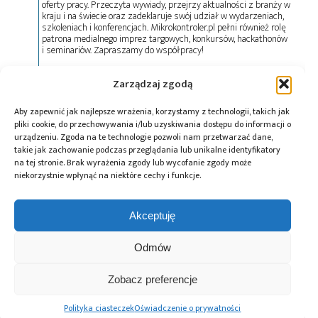
oferty pracy. Przeczyta wywiady, przejrzy aktualności z branży w
kraju i na świecie oraz zadeklaruje swój udział w wydarzeniach,
szkoleniach i konferencjach. Mikrokontroler.pl pełni również rolę
patrona medialnego imprez targowych, konkursów, hackathonów
i seminariów. Zapraszamy do współpracy!
Zarządzaj zgodą
Tagi:
news
Aby zapewnić jak najlepsze wrażenia, korzystamy z technologii, takich jak
pliki cookie, do przechowywania i/lub uzyskiwania dostępu do informacji o
urządzeniu. Zgoda na te technologie pozwoli nam przetwarzać dane,
takie jak zachowanie podczas przeglądania lub unikalne identyfikatory
Przeczytaj również:
na tej stronie. Brak wyrażenia zgody lub wycofanie zgody może
niekorzystnie wpłynąć na niektóre cechy i funkcje.
Akceptuję
Odmów
Politechnika
Przedstawiciele
Śląska i AIUT
TSMC w Instytucie
otworzyli nowe
Łukasiewicza
Zobacz preferencje
Laboratorium
Autonomicznych
Polityka ciasteczek
Oświadczenie o prywatności