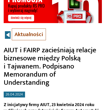
Aktualności
AIUT i FAIRP zacieśniają relacje
biznesowe między Polską
i Tajwanem. Podpisano
Memorandum of
Understanding
26.04.2024
Z inicjatywy firmy AIUT, 23 kwietnia 2024 roku