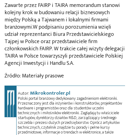
Zawarte przez FAIRP i TAIRA memorandum stanowi
kolejny krok w budowaniu relacji biznesowych
między Polską a Tajwanem i lokalnymi firmami
branżowymi.W podpisaniu porozumienia wzięli
udział reprezentanci Biura Przedstawicielskiego
Tajpej w Polsce oraz przedstawiciele firm
członkowskich FAIRP. W trakcie całej wizyty delegacji
TAIRA w Polsce towarzyszyli przedstawiciele Polskiej
Agencji Inwestycji i Handlu S.A.
Źródło: Materiały prasowe
Mikrokontroler.pl
Autor:
Polski portal branżowy dedykowany zagadnieniom elektroniki.
Przeznaczony jest dla inżynierów i konstruktorów, projektantów
hardware i programistów oraz dla studentów uczelni
technicznych i miłośników elektroniki. Zaglądają tu właściciele
startupów, dyrektorzy działów R&D, zarządzający średniego
szczebla i prezesi dużych przedsiębiorstw. Oprócz artykułów
technicznych, czytelnik znajdzie tu porady i pełne kursy
przedmiotowe, informacje o trendach w elektronice, a także