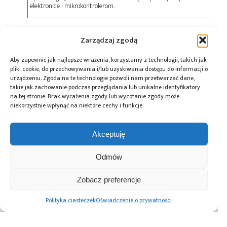
elektronice i mikrokontrolerom.
Tagi:
Anritsu
,
Y.I.C Technologies
Zarządzaj zgodą
Aby zapewnić jak najlepsze wrażenia, korzystamy z technologii, takich jak
pliki cookie, do przechowywania i/lub uzyskiwania dostępu do informacji o
urządzeniu. Zgoda na te technologie pozwoli nam przetwarzać dane,
Przeczytaj również:
takie jak zachowanie podczas przeglądania lub unikalne identyfikatory
na tej stronie. Brak wyrażenia zgody lub wycofanie zgody może
niekorzystnie wpłynąć na niektóre cechy i funkcje.
Warsztaty Anritsu
Akceptuję
i LeCroy – analiza
Generator
Wielofunkcyjny
transmisji danych
sygnałowy
Odmów
analizator widma
w łączach
Anritsu MG3690C
Arnitsu Company
wysokich
– stabilne źródło
szybkości
Zobacz preferencje
sygnałów
wysokich
Polityka ciasteczek
Oświadczenie o prywatności
częstotliwości