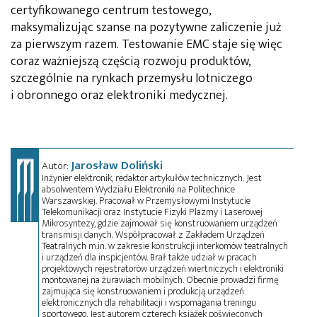
certyfikowanego centrum testowego,
maksymalizując szanse na pozytywne zaliczenie już
za pierwszym razem. Testowanie EMC staje się więc
coraz ważniejszą częścią rozwoju produktów,
szczególnie na rynkach przemysłu lotniczego
i obronnego oraz elektroniki medycznej.
Jarosław Doliński
Autor:
Inżynier elektronik, redaktor artykułów technicznych. Jest
absolwentem Wydziału Elektroniki na Politechnice
Warszawskiej. Pracował w Przemysłowymi Instytucie
Telekomunikacji oraz Instytucie Fizyki Plazmy i Laserowej
Mikrosyntezy, gdzie zajmował się konstruowaniem urządzeń
transmisji danych. Współpracował z Zakładem Urządzeń
Teatralnych m.in. w zakresie konstrukcji interkomów teatralnych
i urządzeń dla inspicjentów. Brał także udział w pracach
projektowych rejestratorów urządzeń wiertniczych i elektroniki
montowanej na żurawiach mobilnych. Obecnie prowadzi firmę
zajmująca się konstruowaniem i produkcją urządzeń
elektronicznych dla rehabilitacji i wspomagania treningu
sportowego. Jest autorem czterech książek poświęconych