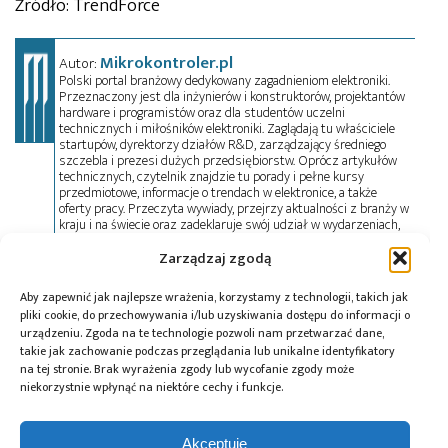
Źródło: TrendForce
Mikrokontroler.pl
Autor:
Polski portal branżowy dedykowany zagadnieniom elektroniki.
Przeznaczony jest dla inżynierów i konstruktorów, projektantów
hardware i programistów oraz dla studentów uczelni
technicznych i miłośników elektroniki. Zaglądają tu właściciele
startupów, dyrektorzy działów R&D, zarządzający średniego
szczebla i prezesi dużych przedsiębiorstw. Oprócz artykułów
technicznych, czytelnik znajdzie tu porady i pełne kursy
przedmiotowe, informacje o trendach w elektronice, a także
oferty pracy. Przeczyta wywiady, przejrzy aktualności z branży w
kraju i na świecie oraz zadeklaruje swój udział w wydarzeniach,
szkoleniach i konferencjach. Mikrokontroler.pl pełni również rolę
patrona medialnego imprez targowych, konkursów, hackathonów
Zarządzaj zgodą
i seminariów. Zapraszamy do współpracy!
Aby zapewnić jak najlepsze wrażenia, korzystamy z technologii, takich jak
pliki cookie, do przechowywania i/lub uzyskiwania dostępu do informacji o
urządzeniu. Zgoda na te technologie pozwoli nam przetwarzać dane,
Tagi:
DRAM
,
Flash
,
HBM
takie jak zachowanie podczas przeglądania lub unikalne identyfikatory
na tej stronie. Brak wyrażenia zgody lub wycofanie zgody może
niekorzystnie wpłynąć na niektóre cechy i funkcje.
Przeczytaj również:
Akceptuję