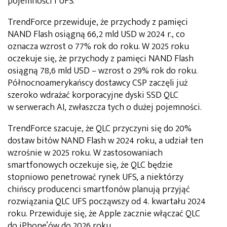
pojemności i UFS.
TrendForce przewiduje, że przychody z pamięci
NAND Flash osiągną 66,2 mld USD w 2024 r., co
oznacza wzrost o 77% rok do roku. W 2025 roku
oczekuje się, że przychody z pamięci NAND Flash
osiągną 78,6 mld USD – wzrost o 29% rok do roku.
Północnoamerykańscy dostawcy CSP zaczęli już
szeroko wdrażać korporacyjne dyski SSD QLC
w serwerach AI, zwłaszcza tych o dużej pojemności.
TrendForce szacuje, że QLC przyczyni się do 20%
dostaw bitów NAND Flash w 2024 roku, a udział ten
wzrośnie w 2025 roku. W zastosowaniach
smartfonowych oczekuje się, że QLC będzie
stopniowo penetrować rynek UFS, a niektórzy
chińscy producenci smartfonów planują przyjąć
rozwiązania QLC UFS począwszy od 4. kwartału 2024
roku. Przewiduje się, że Apple zacznie włączać QLC
do iPhone’ów do 2026 roku.