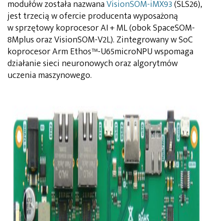
modułów została nazwana
VisionSOM-iMX93
(SLS26),
jest trzecią w ofercie producenta wyposażoną
w sprzętowy koprocesor AI + ML (obok SpaceSOM-
8Mplus oraz VisionSOM-V2L). Zintegrowany w SoC
koprocesor Arm Ethos™-U65microNPU wspomaga
działanie sieci neuronowych oraz algorytmów
uczenia maszynowego.