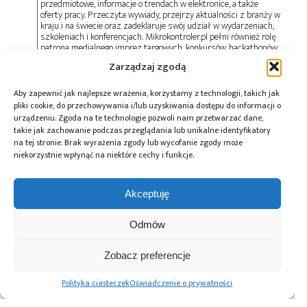
przedmiotowe, informacje o trendach w elektronice, a także
oferty pracy. Przeczyta wywiady, przejrzy aktualności z branży w
kraju i na świecie oraz zadeklaruje swój udział w wydarzeniach,
szkoleniach i konferencjach. Mikrokontroler.pl pełni również rolę
patrona medialnego imprez targowych, konkursów, hackathonów
i seminariów. Zapraszamy do współpracy!
Zarządzaj zgodą
Aby zapewnić jak najlepsze wrażenia, korzystamy z technologii, takich jak
Tagi:
NXP
,
SLS26
,
SOM
,
System-on-Module
pliki cookie, do przechowywania i/lub uzyskiwania dostępu do informacji o
urządzeniu. Zgoda na te technologie pozwoli nam przetwarzać dane,
takie jak zachowanie podczas przeglądania lub unikalne identyfikatory
na tej stronie. Brak wyrażenia zgody lub wycofanie zgody może
niekorzystnie wpłynąć na niektóre cechy i funkcje.
Przeczytaj również:
Akceptuję
Odmów
Nowe akcesoria
Implementacja
VisionSOM-
Zobacz preferencje
firmy SoMLabs:
funkcji Screen
8Mmini –
kamera 5Mpx
Mirroring na
multimedialny
Polityka ciasteczek
Oświadczenie o prywatności
i adapter SSD
platformach
system embedded
Raspberry Pi oraz
firmy SoMLabs