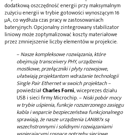
dodatkową oszczędność energii przy maksymalnym
zużyciu energii w trybie gotowości wynoszącym 16
µA, co wydłuża czas pracy w zastosowaniach
bateryjnych. Opcjonalny zintegrowany stabilizator
liniowy może zoptymalizować koszty materiałowe
przez zmniejszenie liczby elementów w projekcie.
–
Nasze kompleksowe rozwiązania, które
obejmują transceivery PHY, urządzenia
mostkowe, przełączniki i płyty rozwojowe,
ułatwiają projektantom wdrażanie technologii
Single Pair Ethernet w swoich projektach
–
powiedział
Charles Forni
, wiceprezes działu
USB i sieci firmy Microchip. –
Niski pobór mocy
w trybie uśpienia, funkcje rozszerzonego zasięgu
kabla i wsparcie bezpieczeństwa funkcjonalnego
sprawiają, że nasze urządzenia LAN887x są
wszechstronnymi i solidnymi rozwiązaniami
wspierającymi rosnące potrzeby sieciowe