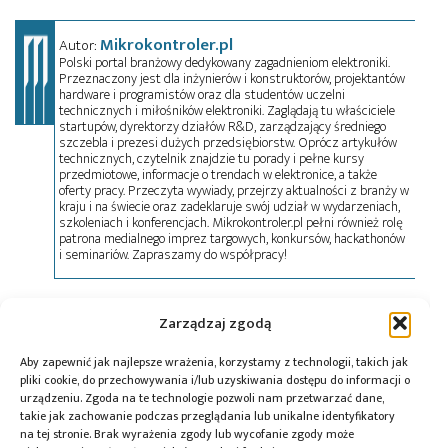
Mikrokontroler.pl
Autor:
Polski portal branżowy dedykowany zagadnieniom elektroniki.
Przeznaczony jest dla inżynierów i konstruktorów, projektantów
hardware i programistów oraz dla studentów uczelni
technicznych i miłośników elektroniki. Zaglądają tu właściciele
startupów, dyrektorzy działów R&D, zarządzający średniego
szczebla i prezesi dużych przedsiębiorstw. Oprócz artykułów
technicznych, czytelnik znajdzie tu porady i pełne kursy
przedmiotowe, informacje o trendach w elektronice, a także
oferty pracy. Przeczyta wywiady, przejrzy aktualności z branży w
kraju i na świecie oraz zadeklaruje swój udział w wydarzeniach,
szkoleniach i konferencjach. Mikrokontroler.pl pełni również rolę
patrona medialnego imprez targowych, konkursów, hackathonów
i seminariów. Zapraszamy do współpracy!
Tagi:
1000BASE-T1
,
100BASE-T1
,
LAN887x
,
Microchip
,
Zarządzaj zgodą
PHY
Aby zapewnić jak najlepsze wrażenia, korzystamy z technologii, takich jak
pliki cookie, do przechowywania i/lub uzyskiwania dostępu do informacji o
urządzeniu. Zgoda na te technologie pozwoli nam przetwarzać dane,
takie jak zachowanie podczas przeglądania lub unikalne identyfikatory
Przeczytaj również:
na tej stronie. Brak wyrażenia zgody lub wycofanie zgody może