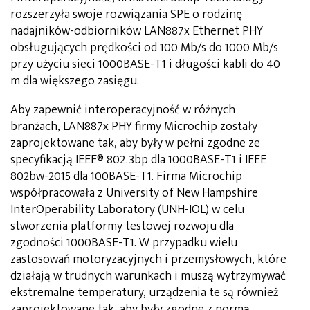
rozszerzyła swoje rozwiązania SPE o rodzinę
nadajników-odbiorników LAN887x Ethernet PHY
obsługujących prędkości od 100 Mb/s do 1000 Mb/s
przy użyciu sieci 1000BASE-T1 i długości kabli do 40
m dla większego zasięgu.
Aby zapewnić interoperacyjność w różnych
branżach, LAN887x PHY firmy Microchip zostały
zaprojektowane tak, aby były w pełni zgodne ze
specyfikacją IEEE® 802.3bp dla 1000BASE-T1 i IEEE
802bw-2015 dla 100BASE-T1. Firma Microchip
współpracowała z University of New Hampshire
InterOperability Laboratory (UNH-IOL) w celu
stworzenia platformy testowej rozwoju dla
zgodności 1000BASE-T1. W przypadku wielu
zastosowań motoryzacyjnych i przemysłowych, które
działają w trudnych warunkach i muszą wytrzymywać
ekstremalne temperatury, urządzenia te są również
zaprojektowane tak, aby były zgodne z normą