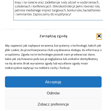
kraju i na świecie oraz zadeklaruje swój udział w wydarzeniach,
szkoleniach i konferencjach. Mikrokontroler.pl pełni również rolę
patrona medialnego imprez targowych, konkursów, hackathonów
i seminariów. Zapraszamy do współpracy!
Tagi:
AFIR
,
elektromobilność
,
GreenWay
Zarządzaj zgodą
Aby zapewnić jak najlepsze wrażenia, korzystamy z technologii, takich jak
pliki cookie, do przechowywania i/lub uzyskiwania dostępu do informacji o
Przeczytaj również:
urządzeniu. Zgoda na te technologie pozwoli nam przetwarzać dane,
takie jak zachowanie podczas przeglądania lub unikalne identyfikatory
na tej stronie. Brak wyrażenia zgody lub wycofanie zgody może
niekorzystnie wpłynąć na niektóre cechy i funkcje.
Akceptuję
Na Politechnice
Polenergia
Ekoenergetyka
Wrocławskiej
uruchomiła
wraz z grupą
Odmów
powstało nowe
w Warszawie hub
Polenergia
laboratorium
szybkich stacji
uruchomiły
elektromobilności
ładowania
ultranowoczesne
Zobacz preferencje
o łącznej mocy
i najszybsze