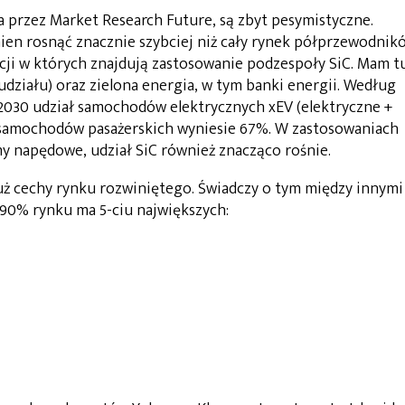
 przez Market Research Future, są zbyt pesymistyczne.
nien rosnąć znacznie szybciej niż cały rynek półprzewodnik
cji w których znajdują zastosowanie podzespoły SiC. Mam t
działu) oraz zielona energia, w tym banki energii. Według
2030 udział samochodów elektrycznych xEV (elektryczne +
 samochodów pasażerskich wyniesie 67%. W zastosowaniach
y napędowe, udział SiC również znacząco rośnie.
ż cechy rynku rozwiniętego. Świadczy o tym między innymi
90% rynku ma 5-ciu największych: