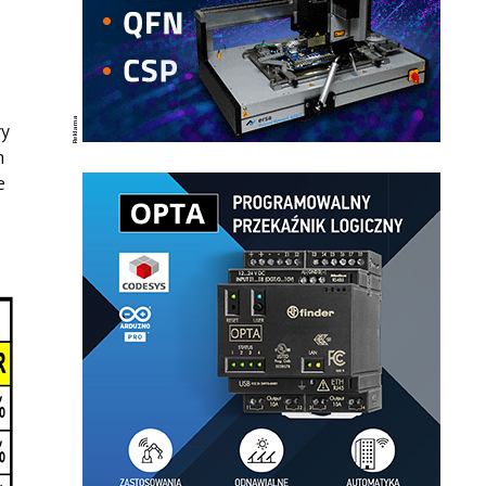
ły
n
e