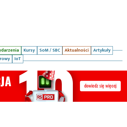
darzenia
Kursy
SoM / SBC
Aktualności
Artykuły
arowy
IoT