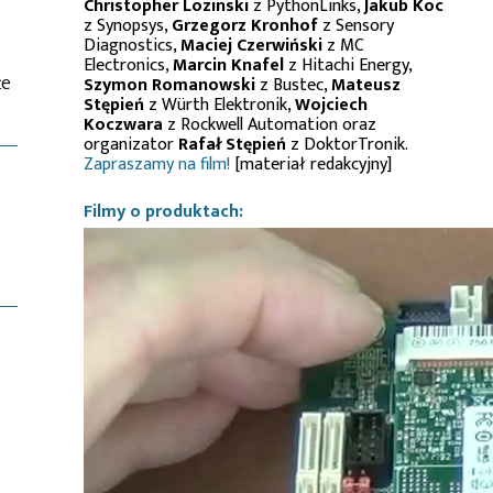
Christopher Lozinski
z PythonLinks,
Jakub Koc
z Synopsys,
Grzegorz Kronhof
z Sensory
Diagnostics,
Maciej Czerwiński
z MC
Electronics,
Marcin Knafel
z Hitachi Energy,
że
Szymon Romanowski
z Bustec,
Mateusz
Stępień
z Würth Elektronik,
Wojciech
Koczwara
z Rockwell Automation oraz
organizator
Rafał Stępień
z DoktorTronik.
Zapraszamy na film!
[materiał redakcyjny]
Filmy o produktach: