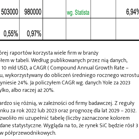
órej raportów korzysta wiele firm w branży
łem w tabeli. Według publikowanych przez nią danych,
. 10 mld USD, a CAGR ( Compound Annual Growth Rate –
, wykorzystywany do obliczeń średniego rocznego wzrost
niesie 24%. Ja policzyłem CAGR wg. danych Yole za 2023
lko, albo raczej aż 20%.
rdzo się różnią, w zależności od firmy badawczej. Z reguły
ku za rok 2022 lub 2023 oraz prognozę dla lat 2029 – 2032.
woliło mi uzupełnić tabelę (liczby zaznaczone kolorem
ne statystyczne. Wygląda na to, że rynek SiC będzie rósł 3
łów półprzewodnikowych.