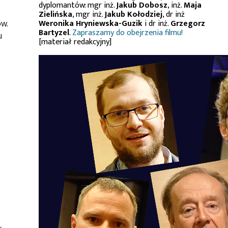
dyplomantów: mgr inż.
Jakub Dobosz
, inż.
Maja
Zielińska
, mgr inż.
Jakub Kołodziej
, dr inż
ów.
Weronika Hryniewska-Guzik
i dr inż.
Grzegorz
Bartyzel
.
Zapraszamy do obejrzenia filmu!
u
[materiał redakcyjny]