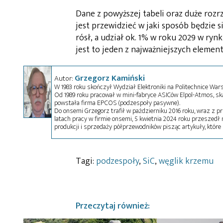
Dane z powyższej tabeli oraz duże roz
jest przewidzieć w jaki sposób będzie s
rósł, a udział ok. 1% w roku 2029 w r
jest to jeden z najważniejszych elem
Grzegorz Kamiński
Autor:
W 1983 roku skończył Wydział Elektroniki na Politechnice Wa
Od 1989 roku pracował w mini-fabryce ASICów Elpol-Atmos, s
powstała firma EPCOS (podzespoły pasywne).
Do onsemi Grzegorz trafił w październiku 2016 roku, wraz z pr
latach pracy w firmie onsemi, 5 kwietnia 2024 roku przeszed
produkcji i sprzedaży półprzewodników pisząc artykuły, które 
Tagi:
podzespoły
,
SiC
,
węglik krzemu
Przeczytaj również: