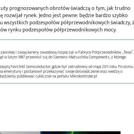
rzuty prognozowanych obrotów świadczą o tym, jak trudno
ię rozwijał rynek. Jedno jest pewne: będzie bardzo szybko
ynku wszystkich podzespołów półprzewodnikowych świadczy, 
entów rynku podzespołów półprzewodnikowych mocy.
rszawskiej i swoją karierę zawodową rozpoczął w Fabryce Półprzewodników „Tewa”.
kąd w lutym 1997 przeniósł się do Siemens-Matsushita Components, z którego
zejętą Fairchild Semiconductor, gdzie był zatrudniony od maja 2011 roku. Po ośmiu
ł na emeryturę i postanowił przekazywać swoje doświadczenie oraz wiedzę o
będziemy publikować cyklicznie na portalu Mikrokontroler.pl