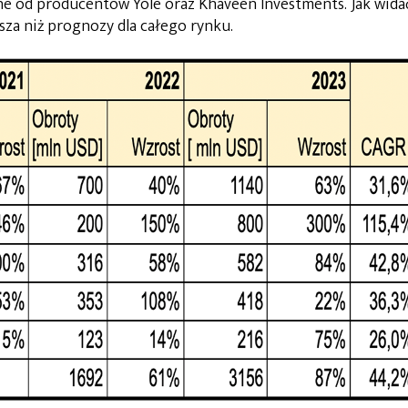
ne od producentów Yole oraz Khaveen Investments. Jak wida
za niż prognozy dla całego rynku.