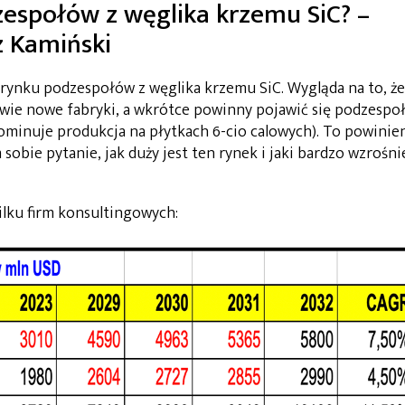
zespołów z węglika krzemu SiC? –
z Kamiński
 rynku podzespołów z węglika krzemu SiC. Wygląda na to, że
owie nowe fabryki, a wkrótce powinny pojawić się podzespo
dominuje produkcja na płytkach 6-cio calowych). To powinie
sobie pytanie, jak duży jest ten rynek i jaki bardzo wzrośni
ilku firm konsultingowych: