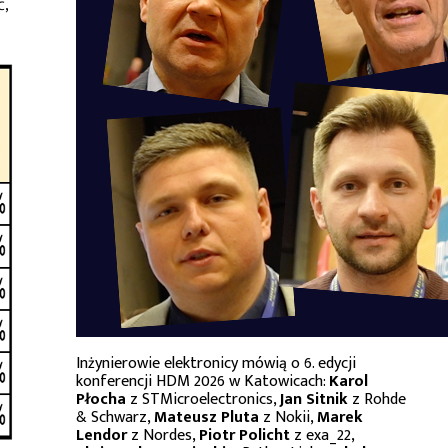
ć,
Inżynierowie elektronicy mówią o 6. edycji
konferencji HDM 2026 w Katowicach:
Karol
Płocha
z STMicroelectronics,
Jan Sitnik
z Rohde
& Schwarz,
Mateusz Pluta
z Nokii,
Marek
Lendor
z Nordes,
Piotr Policht
z exa_22,