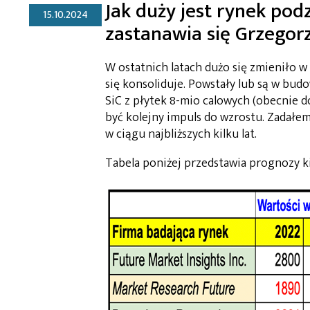
Jak duży jest rynek pod
15.10.2024
zastanawia się Grzegor
W ostatnich latach dużo się zmieniło w
się konsoliduje. Powstały lub są w bud
SiC z płytek 8-mio calowych (obecnie 
być kolejny impuls do wzrostu. Zadałem 
w ciągu najbliższych kilku lat.
Tabela poniżej przedstawia prognozy k