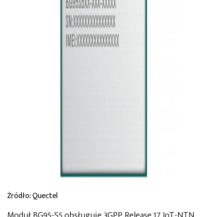
Żródło: Quectel
Moduł BG95-S5 obsługuje 3GPP Release 17 IoT-NTN