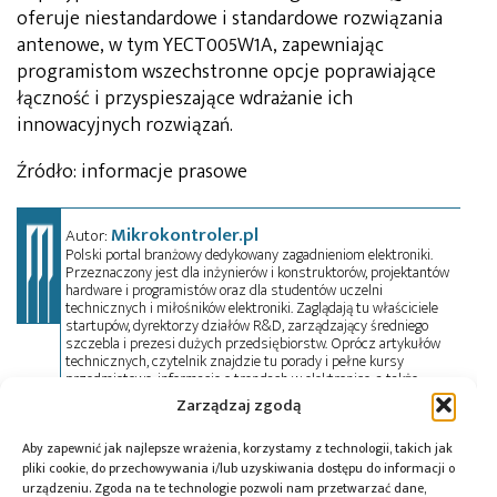
oferuje niestandardowe i standardowe rozwiązania
antenowe, w tym YECT005W1A, zapewniając
programistom wszechstronne opcje poprawiające
łączność i przyspieszające wdrażanie ich
innowacyjnych rozwiązań.
Źródło: informacje prasowe
Mikrokontroler.pl
Autor:
Polski portal branżowy dedykowany zagadnieniom elektroniki.
Przeznaczony jest dla inżynierów i konstruktorów, projektantów
hardware i programistów oraz dla studentów uczelni
technicznych i miłośników elektroniki. Zaglądają tu właściciele
startupów, dyrektorzy działów R&D, zarządzający średniego
szczebla i prezesi dużych przedsiębiorstw. Oprócz artykułów
technicznych, czytelnik znajdzie tu porady i pełne kursy
przedmiotowe, informacje o trendach w elektronice, a także
oferty pracy. Przeczyta wywiady, przejrzy aktualności z branży w
Zarządzaj zgodą
kraju i na świecie oraz zadeklaruje swój udział w wydarzeniach,
szkoleniach i konferencjach. Mikrokontroler.pl pełni również rolę
patrona medialnego imprez targowych, konkursów, hackathonów
Aby zapewnić jak najlepsze wrażenia, korzystamy z technologii, takich jak
i seminariów. Zapraszamy do współpracy!
pliki cookie, do przechowywania i/lub uzyskiwania dostępu do informacji o
urządzeniu. Zgoda na te technologie pozwoli nam przetwarzać dane,