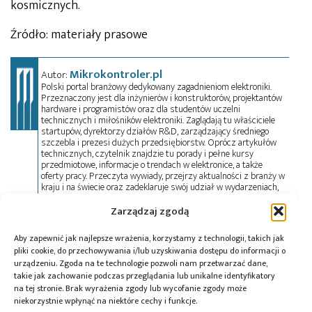
kosmicznych.
Źródło: materiały prasowe
Mikrokontroler.pl
Autor:
Polski portal branżowy dedykowany zagadnieniom elektroniki.
Przeznaczony jest dla inżynierów i konstruktorów, projektantów
hardware i programistów oraz dla studentów uczelni
technicznych i miłośników elektroniki. Zaglądają tu właściciele
startupów, dyrektorzy działów R&D, zarządzający średniego
szczebla i prezesi dużych przedsiębiorstw. Oprócz artykułów
technicznych, czytelnik znajdzie tu porady i pełne kursy
przedmiotowe, informacje o trendach w elektronice, a także
oferty pracy. Przeczyta wywiady, przejrzy aktualności z branży w
kraju i na świecie oraz zadeklaruje swój udział w wydarzeniach,
szkoleniach i konferencjach. Mikrokontroler.pl pełni również rolę
patrona medialnego imprez targowych, konkursów, hackathonów
Zarządzaj zgodą
i seminariów. Zapraszamy do współpracy!
Aby zapewnić jak najlepsze wrażenia, korzystamy z technologii, takich jak
pliki cookie, do przechowywania i/lub uzyskiwania dostępu do informacji o
urządzeniu. Zgoda na te technologie pozwoli nam przetwarzać dane,
Tagi:
AI
,
ESA
,
ESOC
,
ESTEC
,
KP Labs
,
PINEBERRY
,
takie jak zachowanie podczas przeglądania lub unikalne identyfikatory
Politechnika Warszawska
na tej stronie. Brak wyrażenia zgody lub wycofanie zgody może
niekorzystnie wpłynąć na niektóre cechy i funkcje.