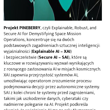
Projekt PINEBERRY
, czyli Explainable, Robust, and
Secure AI for Demystifying Space Mission
Operations, koncentruje się na dwóch
podstawowych zagadnieniach sztucznej inteligencji:
wyjaśnialności (
Explainable AI – XAI
)
i bezpieczeństwie (
Secure AI – SAI
), które są
kluczowe w rozwiązywaniu wyzwań wynikających
z rosnącego zastosowania AI w misjach kosmicznych.
XAI zapewnia przejrzystość systemów AI,
umożliwiając operatorom zrozumienie procesu
podejmowania decyzji przez autonomiczne systemy.
SAI z kolei chroni te systemy przed zagrożeniami,
takimi jak uszkodzenie danych, cyberataki czy
nadmierne poleganie na AI. Projekt podkreśla