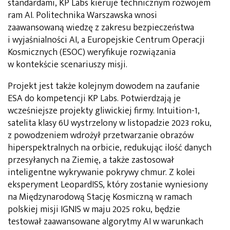
standardami, KP Labs kieruje technicznym rozwojem
ram AI. Politechnika Warszawska wnosi
zaawansowaną wiedzę z zakresu bezpieczeństwa
i wyjaśnialności AI, a Europejskie Centrum Operacji
Kosmicznych (ESOC) weryfikuje rozwiązania
w kontekście scenariuszy misji.
Projekt jest także kolejnym dowodem na zaufanie
ESA do kompetencji KP Labs. Potwierdzają je
wcześniejsze projekty gliwickiej firmy. Intuition-1,
satelita klasy 6U wystrzelony w listopadzie 2023 roku,
z powodzeniem wdrożył przetwarzanie obrazów
hiperspektralnych na orbicie, redukując ilość danych
przesyłanych na Ziemię, a także zastosował
inteligentne wykrywanie pokrywy chmur. Z kolei
eksperyment LeopardISS, który zostanie wyniesiony
na Międzynarodową Stację Kosmiczną w ramach
polskiej misji IGNIS w maju 2025 roku, będzie
testował zaawansowane algorytmy AI w warunkach