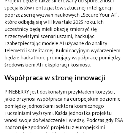
Projekt będzie także skierowany do społeczności
specjalistów i entuzjastów sztucznej inteligencji
poprzez serię wyzwań naukowych „Secure Your AI”,
które odbędą się w III kwartale 2025 roku. Ich
uczestnicy będą mieli okazję zmierzyć się
z rzeczywistymi scenariuszami, hackując
i zabezpieczając modele AI używane do analizy
telemetrii satelitarnej. Kulminacyjnym wydarzeniem
będzie hackathon, promujący współpracę pomiędzy
środowiskiem AI i eksploracji kosmosu.
Współpraca w stronę innowacji
PINEBERRY jest doskonałym przykładem korzyści,
jakie przynosi współpraca na europejskim poziomie
pomiędzy jednostkami sektora kosmicznego
i uczelniami wyższymi. Każda jednostka projektu
wnosi swoje doświadczenie i wiedzę. Podczas gdy ESA
nadzoruje zgodność projektu z europejskimi