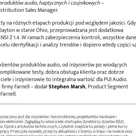
 produktów audio, haptycznych i czujnikowych
–
istribution Sales Manager.
ty na różnych etapach produkcji pod względem jakości. Gdy
Dayton w stanie Ohio, przeprowadzana jest dodatkowa
SI Z 1.4. W ramach zabezpieczenia kontroli, wszystkie dan
lu identyfikacji i analizy trendów i dopiero wtedy części s
 klientów produktów audio, od inżynierów po wiodących
omplikowane testy, dobra obsługa klienta oraz dobrze
iele i inżynierowie to integralna wartość dla PUI Audio.
 firmy Farnell – dodał
Stephen Marsh
, Product Segment
arnell.
naczony jest dla inżynierów i konstruktorów, projektantów hardware i
w elektroniki. Zaglądają tu właściciele startupów, dyrektorzy działów R&D,
tw. Oprócz artykułów technicznych, czytelnik znajdzie tu porady i pełne kursy
pracy. Przeczyta wywiady, przejrzy aktualności z branży w kraju i na świecie oraz