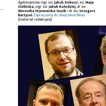
dyplomantów: mgr inż.
Jakub Dobosz
, inż.
Maja
Zielińska
, mgr inż.
Jakub Kołodziej
, dr inż
Weronika Hryniewska-Guzik
i dr inż.
Grzegorz
Bartyzel
.
Zapraszamy do obejrzenia filmu!
[materiał redakcyjny]