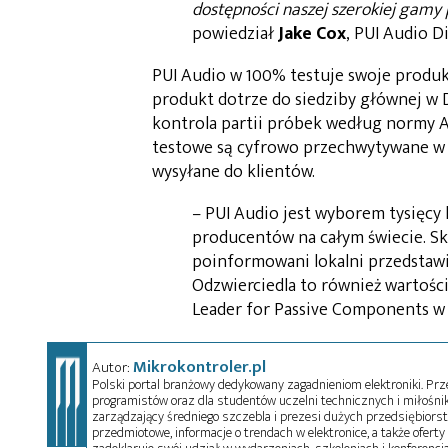
dostępności naszej szerokiej gamy
powiedział
Jake Cox
, PUI Audio D
PUI Audio w 100% testuje swoje produk
produkt dotrze do siedziby głównej w 
kontrola partii próbek według normy AN
testowe są cyfrowo przechwytywane w ce
wysyłane do klientów.
– PUI Audio jest wyborem tysięcy
producentów na całym świecie. Sk
poinformowani lokalni przedstawic
Odzwierciedla to również wartości
Leader for Passive Components w F
Mikrokontroler.pl
Autor:
Polski portal branżowy dedykowany zagadnieniom elektroniki. Przez
programistów oraz dla studentów uczelni technicznych i miłośnikó
zarządzający średniego szczebla i prezesi dużych przedsiębiors
przedmiotowe, informacje o trendach w elektronice, a także oferty 