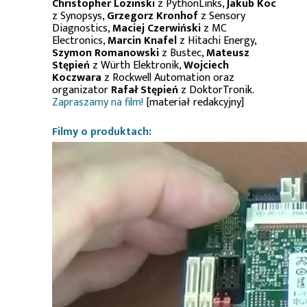
Christopher Lozinski
z PythonLinks,
Jakub Koc
z Synopsys,
Grzegorz Kronhof
z Sensory
Diagnostics,
Maciej Czerwiński
z MC
Electronics,
Marcin Knafel
z Hitachi Energy,
Szymon Romanowski
z Bustec,
Mateusz
Stępień
z Würth Elektronik,
Wojciech
Koczwara
z Rockwell Automation oraz
organizator
Rafał Stępień
z DoktorTronik.
Zapraszamy na film!
[materiał redakcyjny]
Filmy o produktach: