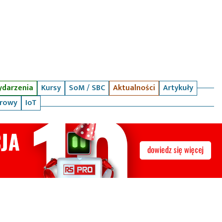
darzenia
Kursy
SoM / SBC
Aktualności
Artykuły
arowy
IoT