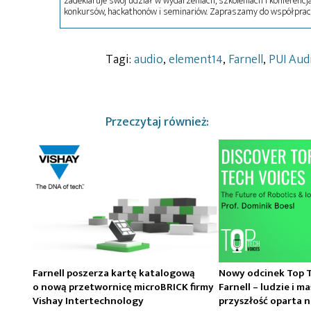
zadeklaruje swój udział w wydarzeniach, szkoleniach i konferencja
konkursów, hackathonów i seminariów. Zapraszamy do współprac
Tagi:
audio
,
element14
,
Farnell
,
PUI Aud
Przeczytaj również:
Farnell poszerza kartę katalogową
Nowy odcinek Top T
o nową przetwornicę microBRICK firmy
Farnell – ludzie i ma
Vishay Intertechnology
przyszłość oparta 