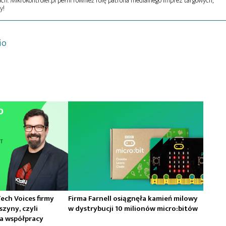
ch. Mikrokontroler.pl pełni również rolę patrona medialnego imprez targowych,
y!
io
ech Voices firmy
Firma Farnell osiągnęła kamień milowy
szyny, czyli
w dystrybucji 10 milionów micro:bitów
na współpracy