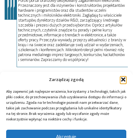
Polski portal branżowy dedykowany zagadnieniom elektroniki.
Przeznaczony jest dla inżynierów i konstruktorów, projektantów
hardware i programistów oraz dla studentów uczelni
technicznych i miłośników elektroniki. Zaglądają tu właściciele
startupów, dyrektorzy działów R&D, zarządzający średniego
szczebla i prezesi dużych przedsiębiorstw. Oprócz artykułów
technicznych, czytelnik znajdzie tu porady i pełne kursy
przedmiotowe, informacje o trendach w elektronice, a także
oferty pracy. Przeczyta wywiady, przejrzy aktualności z branży w
kraju i na świecie oraz zadeklaruje swój udział w wydarzeniach,
szkoleniach i konferencjach. Mikrokontroler.pl pełni również rolę
patrona medialnego imprez targowych, konkursów, hackathonów
i seminariów. Zapraszamy do współpracy!
Zarządzaj zgodą
Tagi:
drukowanie półprzewodników
,
niebieskie
kropki kwantowe
,
QNA Technology S.A.
,
tusze
Aby zapewnić jak najlepsze wrażenia, korzystamy z technologii, takich jak
kwantowe
,
wyświetlacze
pliki cookie, do przechowywania i/lub uzyskiwania dostępu do informacji o
urządzeniu. Zgoda na te technologie pozwoli nam przetwarzać dane,
takie jak zachowanie podczas przeglądania lub unikalne identyfikatory
na tej stronie. Brak wyrażenia zgody lub wycofanie zgody może
niekorzystnie wpłynąć na niektóre cechy i funkcje.
Przeczytaj również:
Akceptuję