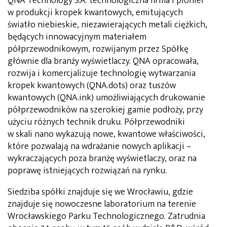
QNA Technology S.A. technologiczna firma i pionier
w produkcji kropek kwantowych, emitujących
światło niebieskie, niezawierających metali ciężkich,
będących innowacyjnym materiałem
półprzewodnikowym, rozwijanym przez Spółkę
głównie dla branży wyświetlaczy. QNA opracowała,
rozwija i komercjalizuje technologię wytwarzania
kropek kwantowych (QNA.dots) oraz tuszów
kwantowych (QNA.ink) umożliwiających drukowanie
półprzewodników na szerokiej gamie podłoży, przy
użyciu różnych technik druku. Półprzewodniki
w skali nano wykazują nowe, kwantowe właściwości,
które pozwalają na wdrażanie nowych aplikacji –
wykraczających poza branżę wyświetlaczy, oraz na
poprawę istniejących rozwiązań na rynku.
Siedziba spółki znajduje się we Wrocławiu, gdzie
znajduje się nowoczesne laboratorium na terenie
Wrocławskiego Parku Technologicznego. Zatrudnia