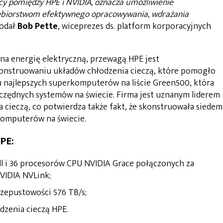
y pomiędzy HPE i NVIDIA, oznacza umożliwienie
ębiorstwom efektywnego opracowywania, wdrażania
odał
Bob Pette
, wiceprezes ds. platform korporacyjnych
a energię elektryczną, przewagą HPE jest
 konstruowaniu układów chłodzenia cieczą, które pomogło
 najlepszych superkomputerów na liście Green500, która
czędnych systemów na świecie. Firma jest uznanym liderem
 cieczą, co potwierdza także fakt, że skonstruowała siedem
komputerów na świecie.
PE:
l i 36 procesorów CPU NVIDIA Grace połączonych za
VIDIA NVLink;
zepustowości 576 TB/s;
dzenia cieczą HPE.