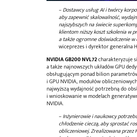
–
Dostawcy usług AI i twórcy korpo
aby zapewnić skalowalność, wydajno
najszybszych na świecie superkom
klientom niższy koszt szkolenia w pr
a także ogromne doświadczenie w 
wiceprezes i dyrektor generalna H
NVIDIA GB200 NVL72
charakteryzuje si
a także najnowszych układów GPU dedy
obsługującym ponad bilion parametrów
i GPU NVIDIA, modułów obliczeniowych 
najwyższą wydajność potrzebną do obsł
i wnioskowanie w modelach generatywnej
NVIDIA.
–
Inżynierowie i naukowcy potrzebu
chłodzenie cieczą, aby sprostać r
obliczeniowej. Zrealizowana prze