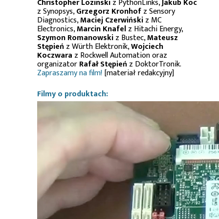
Christopher Lozinski
z PythonLinks,
Jakub Koc
z Synopsys,
Grzegorz Kronhof
z Sensory
Diagnostics,
Maciej Czerwiński
z MC
Electronics,
Marcin Knafel
z Hitachi Energy,
Szymon Romanowski
z Bustec,
Mateusz
Stępień
z Würth Elektronik,
Wojciech
Koczwara
z Rockwell Automation oraz
organizator
Rafał Stępień
z DoktorTronik.
Zapraszamy na film!
[materiał redakcyjny]
Filmy o produktach: