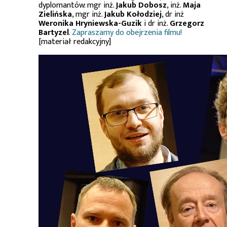
dyplomantów: mgr inż.
Jakub Dobosz
, inż.
Maja
Zielińska
, mgr inż.
Jakub Kołodziej
, dr inż
Weronika Hryniewska-Guzik
i dr inż.
Grzegorz
Bartyzel
.
Zapraszamy do obejrzenia filmu!
[materiał redakcyjny]