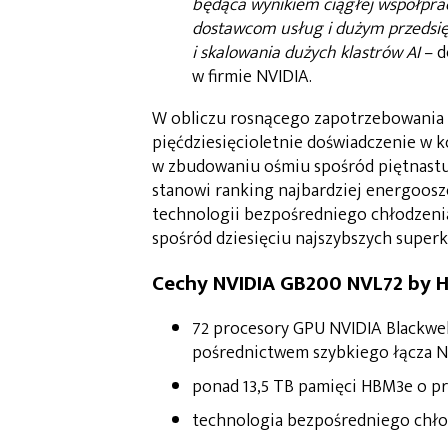
będąca wynikiem ciągłej współprac
dostawcom usług i dużym przedsi
i skalowania dużych klastrów AI
– d
w firmie NVIDIA.
W obliczu rosnącego zapotrzebowania n
pięćdziesięcioletnie doświadczenie w
w zbudowaniu ośmiu spośród piętnastu
stanowi ranking najbardziej energoosz
technologii bezpośredniego chłodzenia
spośród dziesięciu najszybszych super
Cechy NVIDIA GB200 NVL72 by H
72 procesory GPU NVIDIA Blackwel
pośrednictwem szybkiego łącza N
ponad 13,5 TB pamięci HBM3e o pr
technologia bezpośredniego chło