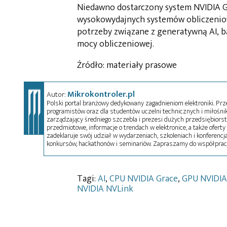
Niedawno dostarczony system NVIDIA G
wysokowydajnych systemów obliczeniow
potrzeby związane z generatywną AI, 
mocy obliczeniowej.
Źródło: materiały prasowe
Mikrokontroler.pl
Autor:
Polski portal branżowy dedykowany zagadnieniom elektroniki. Przez
programistów oraz dla studentów uczelni technicznych i miłośnikó
zarządzający średniego szczebla i prezesi dużych przedsiębiors
przedmiotowe, informacje o trendach w elektronice, a także oferty 
zadeklaruje swój udział w wydarzeniach, szkoleniach i konferencja
konkursów, hackathonów i seminariów. Zapraszamy do współprac
Tagi:
AI
,
CPU NVIDIA Grace
,
GPU NVIDIA 
NVIDIA NVLink