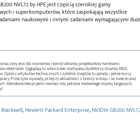
B200 NVL72 by HPE jest częścią szerokiej gamy
ych i superkomputerów, które zaspokajają wszystkie
badaniami naukowymi i innymi zadaniami wymagającymi duże
naczony jest dla inżynierów i konstruktorów, projektantów hardware i
w elektroniki. Zaglądają tu właściciele startupów, dyrektorzy działów R&D,
tw. Oprócz artykułów technicznych, czytelnik znajdzie tu porady i pełne kursy
pracy. Przeczyta wywiady, przejrzy aktualności z branży w kraju i na świecie oraz
ch. Mikrokontroler.pl pełni również rolę patrona medialnego imprez targowych,
y!
Blackwell
,
Hewlett Packard Enterprise
,
NVIDIA GB200 NVL7