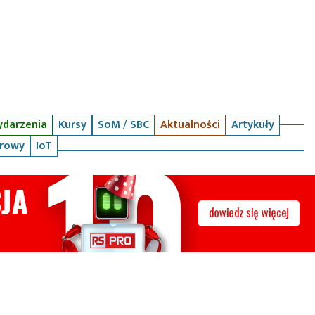
darzenia
Kursy
SoM / SBC
Aktualności
Artykuły
arowy
IoT