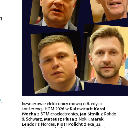
j
2
,
Inżynierowie elektronicy mówią o 6. edycji
konferencji HDM 2026 w Katowicach:
Karol
Płocha
z STMicroelectronics,
Jan Sitnik
z Rohde
& Schwarz,
Mateusz Pluta
z Nokii,
Marek
Lendor
z Nordes,
Piotr Policht
z exa_22,