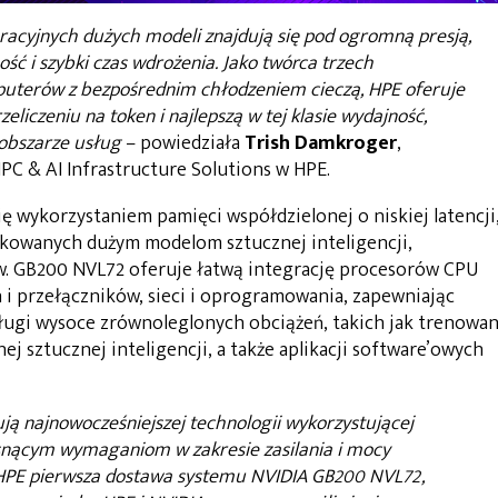
racyjnych dużych modeli znajdują się pod ogromną presją,
ść i szybki czas wdrożenia. Jako twórca trzech
puterów z bezpośrednim chłodzeniem cieczą, HPE oferuje
zeliczeniu na token i najlepszą w tej klasie wydajność,
obszarze usług
– powiedziała
Trish Damkroger
,
PC & AI Infrastructure Solutions w HPE.
ę wykorzystaniem pamięci współdzielonej o niskiej latencji
kowanych dużym modelom sztucznej inteligencji,
. GB200 NVL72 oferuje łatwą integrację procesorów CPU
i przełączników, sieci i oprogramowania, zapewniając
ugi wysoce zrównoleglonych obciążeń, takich jak trenowan
 sztucznej inteligencji, a także aplikacji software’owych
ją najnowocześniejszej technologii wykorzystującej
osnącym wymaganiom w zakresie zasilania i mocy
z HPE pierwsza dostawa systemu NVIDIA GB200 NVL72,