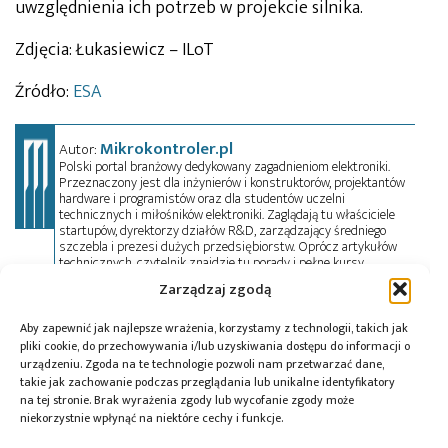
uwzględnienia ich potrzeb w projekcie silnika.
Zdjęcia: Łukasiewicz – ILoT
Źródło:
ESA
Mikrokontroler.pl
Autor:
Polski portal branżowy dedykowany zagadnieniom elektroniki.
Przeznaczony jest dla inżynierów i konstruktorów, projektantów
hardware i programistów oraz dla studentów uczelni
technicznych i miłośników elektroniki. Zaglądają tu właściciele
startupów, dyrektorzy działów R&D, zarządzający średniego
szczebla i prezesi dużych przedsiębiorstw. Oprócz artykułów
technicznych, czytelnik znajdzie tu porady i pełne kursy
przedmiotowe, informacje o trendach w elektronice, a także
Zarządzaj zgodą
oferty pracy. Przeczyta wywiady, przejrzy aktualności z branży w
kraju i na świecie oraz zadeklaruje swój udział w wydarzeniach,
szkoleniach i konferencjach. Mikrokontroler.pl pełni również rolę
Aby zapewnić jak najlepsze wrażenia, korzystamy z technologii, takich jak
patrona medialnego imprez targowych, konkursów, hackathonów
pliki cookie, do przechowywania i/lub uzyskiwania dostępu do informacji o
i seminariów. Zapraszamy do współpracy!
urządzeniu. Zgoda na te technologie pozwoli nam przetwarzać dane,
takie jak zachowanie podczas przeglądania lub unikalne identyfikatory
na tej stronie. Brak wyrażenia zgody lub wycofanie zgody może
niekorzystnie wpłynąć na niektóre cechy i funkcje.
Tagi:
ILOT
,
Łukasiewicz - Instytut Lotnictwa
,
silnik