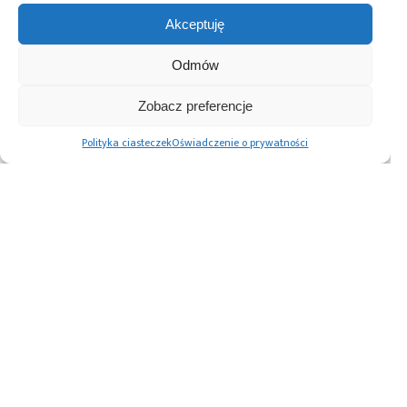
rakietowy
,
TLPD
Akceptuję
Odmów
Przeczytaj również:
Zobacz preferencje
Polityka ciasteczek
Oświadczenie o prywatności
Obiecujące
Udane testy
Udany test
wczesne testy
silnika do
nowego silnika SF-
silnika lądowania
napędów
1000 – kolejny
o zmiennym ciągu
satelitarnych
kamień milowy
Instytutu
w rozwoju
Łukasiewicz – ILOT
największej
polskiej rakiety
PERUN
Advertising prices
Kontakt
Polityka prywatności
Cennik reklam
O nas