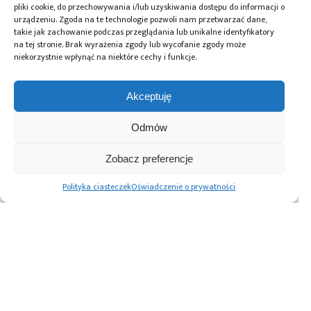
przeciwlotnicza
,
obrona przeciwrakietowa
,
PATRIOT
,
pliki cookie, do przechowywania i/lub uzyskiwania dostępu do informacji o
program Wisła
,
sieciocentryczność
urządzeniu. Zgoda na te technologie pozwoli nam przetwarzać dane,
takie jak zachowanie podczas przeglądania lub unikalne identyfikatory
na tej stronie. Brak wyrażenia zgody lub wycofanie zgody może
niekorzystnie wpłynąć na niektóre cechy i funkcje.
Przeczytaj również:
Akceptuję
Odmów
Zobacz preferencje
Polskie zakłady
Konsorcjum PGZ-
PGZ buduje
wojskowe
PILICA+ podpisało
w Zielonce
Polityka ciasteczek
Oświadczenie o prywatności
zrealizowały pięć
kolejną umowę
laboratorium do
dużych projektów
z Agencją
modelowania
offsetowych
Uzbrojenia
i symulacji
Lockheed Martin
systemów
do projektu Wisła
rakietowych
Advertising prices
Kontakt
Polityka prywatności
Cennik reklam
O nas