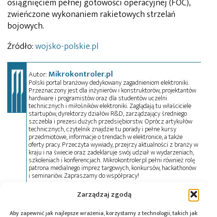
osiągnięciem pełnej gotowości operacyjnej (FOC),
zwieńczone wykonaniem rakietowych strzelań
bojowych.
Źródło:
wojsko-polskie.pl
Mikrokontroler.pl
Autor:
Polski portal branżowy dedykowany zagadnieniom elektroniki.
Przeznaczony jest dla inżynierów i konstruktorów, projektantów
hardware i programistów oraz dla studentów uczelni
technicznych i miłośników elektroniki. Zaglądają tu właściciele
startupów, dyrektorzy działów R&D, zarządzający średniego
szczebla i prezesi dużych przedsiębiorstw. Oprócz artykułów
technicznych, czytelnik znajdzie tu porady i pełne kursy
przedmiotowe, informacje o trendach w elektronice, a także
oferty pracy. Przeczyta wywiady, przejrzy aktualności z branży w
kraju i na świecie oraz zadeklaruje swój udział w wydarzeniach,
szkoleniach i konferencjach. Mikrokontroler.pl pełni również rolę
patrona medialnego imprez targowych, konkursów, hackathonów
i seminariów. Zapraszamy do współpracy!
Zarządzaj zgodą
Tagi:
autonomiczny tryb dowodzenia
,
obrona
Aby zapewnić jak najlepsze wrażenia, korzystamy z technologii, takich jak