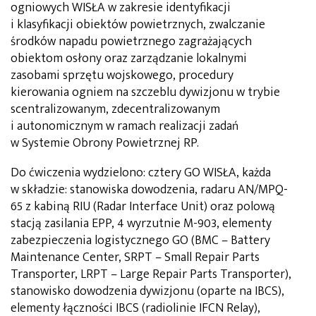
ogniowych WISŁA w zakresie identyfikacji
i klasyfikacji obiektów powietrznych, zwalczanie
środków napadu powietrznego zagrażających
obiektom osłony oraz zarządzanie lokalnymi
zasobami sprzętu wojskowego, procedury
kierowania ogniem na szczeblu dywizjonu w trybie
scentralizowanym, zdecentralizowanym
i autonomicznym w ramach realizacji zadań
w Systemie Obrony Powietrznej RP.
Do ćwiczenia wydzielono: cztery GO WISŁA, każda
w składzie: stanowiska dowodzenia, radaru AN/MPQ-
65 z kabiną RIU (Radar Interface Unit) oraz polową
stacją zasilania EPP, 4 wyrzutnie M-903, elementy
zabezpieczenia logistycznego GO (BMC – Battery
Maintenance Center, SRPT – Small Repair Parts
Transporter, LRPT – Large Repair Parts Transporter),
stanowisko dowodzenia dywizjonu (oparte na IBCS),
elementy łączności IBCS (radiolinie IFCN Relay),