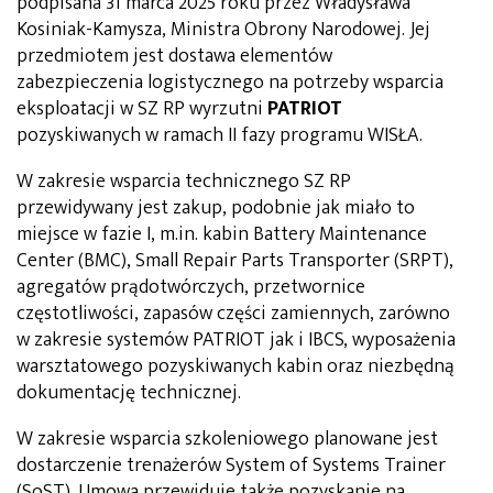
podpisana 31 marca 2025 roku przez Władysława
Kosiniak-Kamysza, Ministra Obrony Narodowej. Jej
przedmiotem jest dostawa elementów
zabezpieczenia logistycznego na potrzeby wsparcia
eksploatacji w SZ RP wyrzutni
PATRIOT
pozyskiwanych w ramach II fazy programu WISŁA.
W zakresie wsparcia technicznego SZ RP
przewidywany jest zakup, podobnie jak miało to
miejsce w fazie I, m.in. kabin Battery Maintenance
Center (BMC), Small Repair Parts Transporter (SRPT),
agregatów prądotwórczych, przetwornice
częstotliwości, zapasów części zamiennych, zarówno
w zakresie systemów PATRIOT jak i IBCS, wyposażenia
warsztatowego pozyskiwanych kabin oraz niezbędną
dokumentację technicznej.
W zakresie wsparcia szkoleniowego planowane jest
dostarczenie trenażerów System of Systems Trainer
(SoST). Umowa przewiduje także pozyskanie na