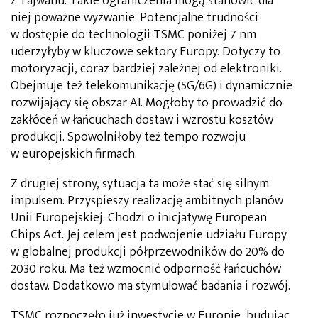
z Tajwanu. Takie ograniczenia mogą stanowić dla
niej poważne wyzwanie. Potencjalne trudności
w dostępie do technologii TSMC poniżej 7 nm
uderzyłyby w kluczowe sektory Europy. Dotyczy to
motoryzacji, coraz bardziej zależnej od elektroniki.
Obejmuje też telekomunikację (5G/6G) i dynamicznie
rozwijający się obszar AI. Mogłoby to prowadzić do
zakłóceń w łańcuchach dostaw i wzrostu kosztów
produkcji. Spowolniłoby też tempo rozwoju
w europejskich firmach.
Z drugiej strony,
sytuacja ta może stać się silnym
impulsem. Przyspieszy realizację ambitnych planów
Unii Europejskiej. Chodzi o inicjatywę
European
Chips Act
. Jej celem jest podwojenie udziału Europy
w globalnej produkcji półprzewodników do 20% do
2030 roku. Ma też wzmocnić odporność łańcuchów
dostaw. Dodatkowo ma stymulować badania i rozwój.
TSMC rozpoczęło już inwestycje w Europie, budując