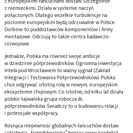
z europejskimi łańcuchami dostaw. Szczególnie
z niemieckimi. Działa w systemie naczyń
połączonych.
Dlatego
wszelkie turbulencje na
poziomie europejskim będą odczuwalne w Polsce.
Dotknie to poddostawców komponentów i firmy
montażowe. Odczują to także centra badawczo-
rozwojowe.
Jednakże,
Polska ma również swoje ambicje
w dziedzinie półprzewodników. Ogromna inwestycja
Intela pod Wrocławiem to ważny sygnał (Zakład
Integracji i Testowania Półprzewodników). Polska
chce odgrywać istotną rolę w nowym, europejskim
ekosystemie chipowym.
Co istotne
,
od kilku lat działa
polsko-tajwańska grupa robocza ds.
półprzewodników. Świadczy to o budowaniu relacji
i potencjale współpracy.
Rosnąca niepewność globalnych łańcuchów dostaw