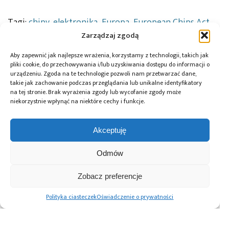
Tagi:
chipy
,
elektronika
,
Europa
,
European Chips Act
,
geopolityka
,
innowacje
,
łańcuch dostaw
,
Zarządzaj zgodą
mikrokontrolery
,
ograniczenia eksportu
,
Polska
,
półprzewodniki
,
produkcja chipów
,
przemysł
Aby zapewnić jak najlepsze wrażenia, korzystamy z technologii, takich jak
elektroniczny
,
Tajwan
,
technologia 2nm
,
technologia
pliki cookie, do przechowywania i/lub uzyskiwania dostępu do informacji o
3nm
,
technologia 7nm
,
TSMC
,
układy scalone
urządzeniu. Zgoda na te technologie pozwoli nam przetwarzać dane,
takie jak zachowanie podczas przeglądania lub unikalne identyfikatory
na tej stronie. Brak wyrażenia zgody lub wycofanie zgody może
niekorzystnie wpłynąć na niektóre cechy i funkcje.
Przeczytaj również:
Akceptuję
Odmów
Zobacz preferencje
AIUT i FAIRP
„Mikrokontrolery
Branża
zacieśniają relacje
PIC32Z oraz
półprzewodników
Polityka ciasteczek
Oświadczenie o prywatności
biznesowe między
rozwiązania
stoi w obliczu
Polską
komunikacji
ponownego
i Tajwanem.
bezprzewodowej”
ryzyka niedoboru