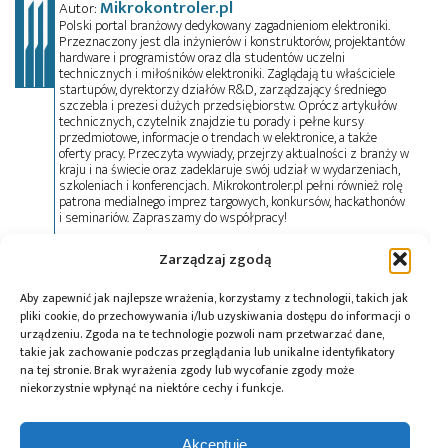
Mikrokontroler.pl
Autor:
Polski portal branżowy dedykowany zagadnieniom elektroniki.
Przeznaczony jest dla inżynierów i konstruktorów, projektantów
hardware i programistów oraz dla studentów uczelni
technicznych i miłośników elektroniki. Zaglądają tu właściciele
startupów, dyrektorzy działów R&D, zarządzający średniego
szczebla i prezesi dużych przedsiębiorstw. Oprócz artykułów
technicznych, czytelnik znajdzie tu porady i pełne kursy
przedmiotowe, informacje o trendach w elektronice, a także
oferty pracy. Przeczyta wywiady, przejrzy aktualności z branży w
kraju i na świecie oraz zadeklaruje swój udział w wydarzeniach,
szkoleniach i konferencjach. Mikrokontroler.pl pełni również rolę
patrona medialnego imprez targowych, konkursów, hackathonów
i seminariów. Zapraszamy do współpracy!
Zarządzaj zgodą
Tagi:
MCP16701
,
Microchip
,
PMIC
Aby zapewnić jak najlepsze wrażenia, korzystamy z technologii, takich jak
pliki cookie, do przechowywania i/lub uzyskiwania dostępu do informacji o
urządzeniu. Zgoda na te technologie pozwoli nam przetwarzać dane,
takie jak zachowanie podczas przeglądania lub unikalne identyfikatory
na tej stronie. Brak wyrażenia zgody lub wycofanie zgody może
Przeczytaj również:
niekorzystnie wpłynąć na niektóre cechy i funkcje.
Akceptuję