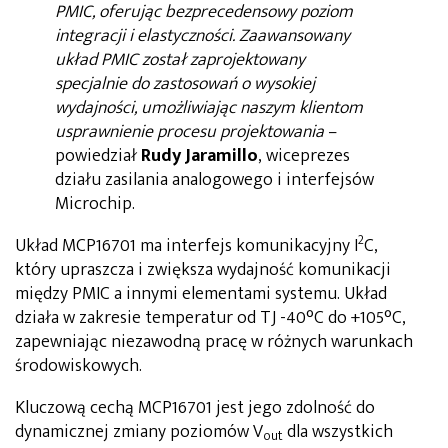
PMIC, oferując bezprecedensowy poziom
integracji i elastyczności. Zaawansowany
układ PMIC został zaprojektowany
specjalnie do zastosowań o wysokiej
wydajności, umożliwiając naszym klientom
usprawnienie procesu projektowania
–
powiedział
Rudy Jaramillo
, wiceprezes
działu zasilania analogowego i interfejsów
Microchip.
2
Układ MCP16701 ma interfejs komunikacyjny I
C,
który upraszcza i zwiększa wydajność komunikacji
między PMIC a innymi elementami systemu. Układ
działa w zakresie temperatur od TJ -40°C do +105°C,
zapewniając niezawodną pracę w różnych warunkach
środowiskowych.
Kluczową cechą MCP16701 jest jego zdolność do
dynamicznej zmiany poziomów V
dla wszystkich
out