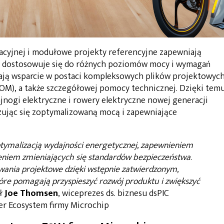
cyjnej i modułowe projekty referencyjne zapewniają
ra dostosowuje się do różnych poziomów mocy i wymagań
ają wsparcie w postaci kompleksowych plików projektowych
M), a także szczegółowej pomocy technicznej. Dzięki tem
nogi elektryczne i rowery elektryczne nowej generacji
zując się zoptymalizowaną mocą i zapewniające
ptymalizacją wydajności energetycznej, zapewnieniem
nieniem zmieniających się standardów bezpieczeństwa
.
wania projektowe dzięki wstępnie zatwierdzonym,
re pomagają przyspieszyć rozwój produktu i zwiększyć
ał
Joe Thomsen
, wiceprezes ds. biznesu dsPIC
er Ecosystem firmy Microchip