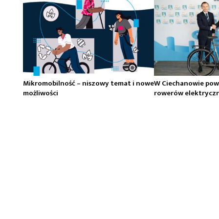
Mikromobilność – niszowy temat i nowe
W Ciechanowie pow
możliwości
rowerów elektrycz