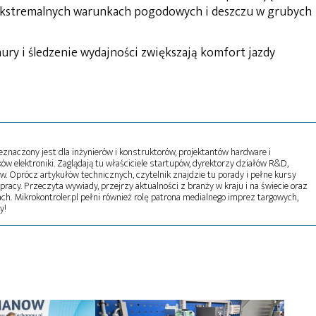
ekstremalnych warunkach pogodowych i deszczu w grubych
ury i śledzenie wydajności zwiększają komfort jazdy
naczony jest dla inżynierów i konstruktorów, projektantów hardware i
w elektroniki. Zaglądają tu właściciele startupów, dyrektorzy działów R&D,
tw. Oprócz artykułów technicznych, czytelnik znajdzie tu porady i pełne kursy
pracy. Przeczyta wywiady, przejrzy aktualności z branży w kraju i na świecie oraz
ch. Mikrokontroler.pl pełni również rolę patrona medialnego imprez targowych,
y!