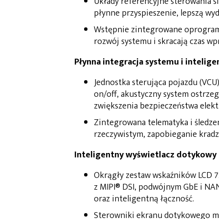
Układy referencyjne sterowania s
płynne przyspieszenie, lepszą wy
Wstępnie zintegrowane oprogram
rozwój systemu i skracają czas w
Płynna integracja systemu i inteli
Jednostka sterująca pojazdu (VCU)
on/off, akustyczny system ostrzeg
zwiększenia bezpieczeństwa elek
Zintegrowana telematyka i śledz
rzeczywistym, zapobieganie kradzi
Inteligentny wyświetlacz dotykowy 
Okrągły zestaw wskaźników LCD 
z MIPI® DSI, podwójnym GbE i NAN
oraz inteligentną łączność.
Sterowniki ekranu dotykowego 