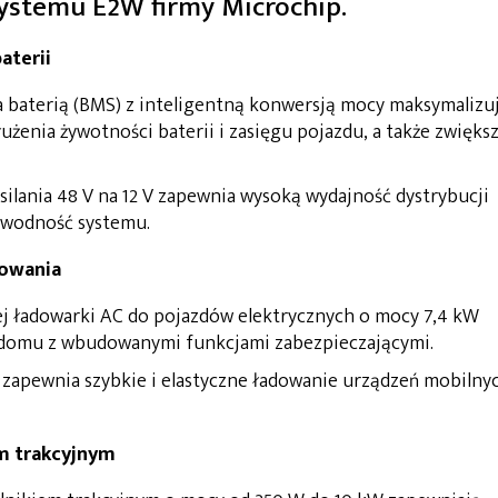
ystemu E2W firmy Microchip.
aterii
 baterią (BMS) z inteligentną konwersją mocy maksymalizu
użenia żywotności baterii i zasięgu pojazdu, a także zwięks
silania 48 V na 12 V zapewnia wysoką wydajność dystrybucji
awodność systemu.
dowania
j ładowarki AC do pojazdów elektrycznych o mocy 7,4 kW
 domu z wbudowanymi funkcjami zabezpieczającymi.
apewnia szybkie i elastyczne ładowanie urządzeń mobilnyc
m trakcyjnym