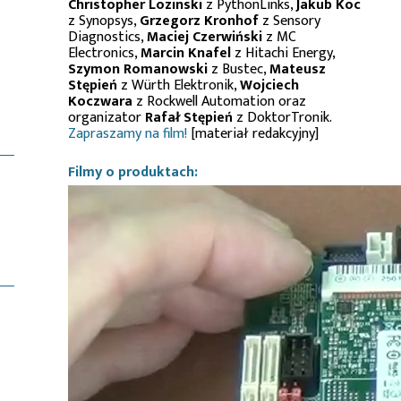
Christopher Lozinski
z PythonLinks,
Jakub Koc
z Synopsys,
Grzegorz Kronhof
z Sensory
Diagnostics,
Maciej Czerwiński
z MC
Electronics,
Marcin Knafel
z Hitachi Energy,
Szymon Romanowski
z Bustec,
Mateusz
Stępień
z Würth Elektronik,
Wojciech
Koczwara
z Rockwell Automation oraz
organizator
Rafał Stępień
z DoktorTronik.
Zapraszamy na film!
[materiał redakcyjny]
Filmy o produktach: