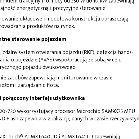
ilnikiem trakcyjnym o mocy od 350 W do 10 kW zapewniają
dajność energetyczną i precyzyjne sterowanie.
owanie układowe i modułowa konstrukcja upraszczają
prowadzania produktów na rynek.
gentne sterowanie pojazdem
, zdalny system otwierania pojazdu (RKE), detekcja hands-
ania o pojeździe (AVAS) współpracują ze sobą w celu
trycznego pojazdu dwukołowego.
enie zasobów zapewniają monitorowanie w czasie
eżom i zarządzanie flotą.
i połączony interfejs użytkownika
720×720 wykorzystujący procesor Microchip SAM9X75 MPU
D Flash zapewnia wizualizację danych w czasie rzeczywisty
maXTouch® ATMXT640UD i ATMXT641TD zapewniają