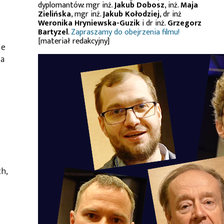
dyplomantów: mgr inż.
Jakub Dobosz
, inż.
Maja
Zielińska
, mgr inż.
Jakub Kołodziej
, dr inż
Weronika Hryniewska-Guzik
i dr inż.
Grzegorz
Bartyzel
.
Zapraszamy do obejrzenia filmu!
[materiał redakcyjny]
je
za
h,