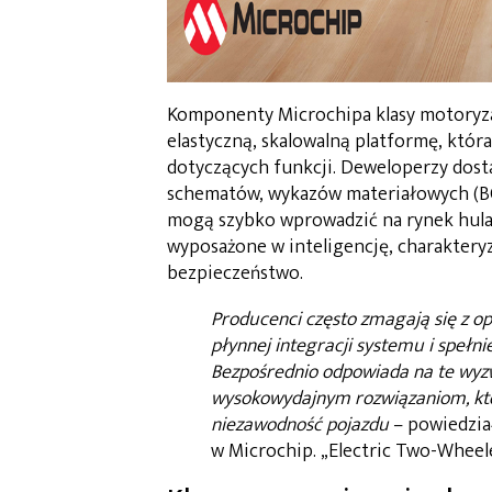
Komponenty Microchipa klasy motoryza
elastyczną, skalowalną platformę, któ
dotyczących funkcji. Deweloperzy dost
schematów, wykazów materiałowych (BO
mogą szybko wprowadzić na rynek hulaj
wyposażone w inteligencję, charaktery
bezpieczeństwo.
Producenci często zmagają się z o
płynnej integracji systemu i speł
Bezpośrednio odpowiada na te wyz
wysokowydajnym rozwiązaniom, któ
niezawodność pojazdu
– powiedzi
w Microchip. „Electric Two-Wheel