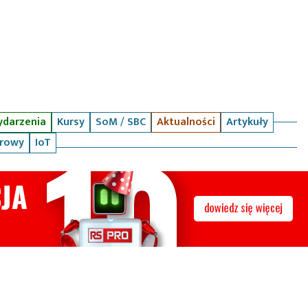
darzenia
Kursy
SoM / SBC
Aktualności
Artykuły
arowy
IoT