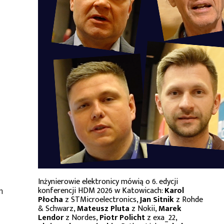
Inżynierowie elektronicy mówią o 6. edycji
konferencji HDM 2026 w Katowicach:
Karol
m
Płocha
z STMicroelectronics,
Jan Sitnik
z Rohde
& Schwarz,
Mateusz Pluta
z Nokii,
Marek
Lendor
z Nordes,
Piotr Policht
z exa_22,