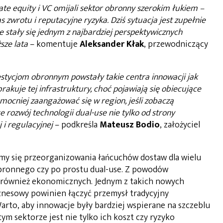
ate equity i VC omijali sektor obronny szerokim łukiem –
as zwrotu i reputacyjne ryzyka. Dziś sytuacja jest zupełnie
se stały się jednym z najbardziej perspektywicznych
sze lata
– komentuje
Aleksander Kłak
, przewodniczący
estycjom obronnym powstały takie centra innowacji jak
brakuje tej infrastruktury, choć pojawiają się obiecujące
 mocniej zaangażować się w region, jeśli zobaczą
 rozwój technologii dual-use nie tylko od strony
 i regulacyjnej
– podkreśla
Mateusz Bodio
, założyciel
amy się przeorganizowania łańcuchów dostaw dla wielu
obronnego czy po prostu dual-use. Z powodów
e również ekonomicznych. Jednym z takich nowych
iznesowy powinien łączyć przemysł tradycyjny
rto, aby innowacje były bardziej wspierane na szczeblu
ym sektorze jest nie tylko ich koszt czy ryzyko