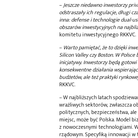
–
Jeszcze niedawno inwestorzy priv
odstraszały ich regulacje, długi cz
inna: defense i technologie dual-u
obszarów inwestycyjnych na najbliż
komitetu inwestycyjnego RKKVC.
–
Warto pamiętać, że to dzięki inw
Silicon Valley czy Boston. W Polsce 
inicjatywy. Inwestorzy będą gotowi
konsekwentne działania wspierające
budżetów, ale też praktyki rynkowej
RKKVC.
– W najbliższych latach spodziew
wrażliwych sektorów, zwłaszcza 
politycznych, bezpieczeństwa, al
miejsc, może być Polska. Model b
z nowoczesnymi technologiami. Wa
rządowym. Specyfiką innowacji w t