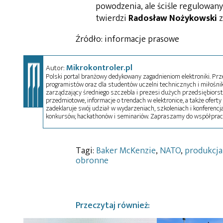
powodzenia, ale ściśle regulowan
twierdzi
Radosław Nożykowski
z
Źródło: informacje prasowe
Mikrokontroler.pl
Autor:
Polski portal branżowy dedykowany zagadnieniom elektroniki. Przez
programistów oraz dla studentów uczelni technicznych i miłośnikó
zarządzający średniego szczebla i prezesi dużych przedsiębiors
przedmiotowe, informacje o trendach w elektronice, a także oferty 
zadeklaruje swój udział w wydarzeniach, szkoleniach i konferencja
konkursów, hackathonów i seminariów. Zapraszamy do współprac
Tagi:
Baker McKenzie
,
NATO
,
produkcja
obronne
Przeczytaj również: