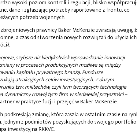
rdzo wysoki poziom kontroli i regulacji, blisko współpracuj
ne, dane i zgłaszając potrzeby raportowane z frontu, co
bieżących potrzeb wojennych.
rm zbrojeniowych prawnicy Baker McKenzie zwracają uwagę, 
omne, a czas od stworzenia nowych rozwiązań do użycia ich
ócił.
jowe, szybsze niż kiedykolwiek wprowadzanie innowacji
e zmiany w procesach produkcyjnych możliwe są między
sowaniu kapitału prywatnego branżą. Fundusze
szukają atrakcyjnych celów inwestycyjnych. Z dużym
unku tzw. militechów, czyli firm tworzących technologie
a dynamiczny rozwój tych firm w niedalekiej przyszłości
–
partner w praktyce fuzji i przejęć w Baker McKenzie.
 podkreślają zmianę, która zaszła w ostatnim czasie na ry
h. Jednym z podmiotów pozyskujących do swojego portfolio
upa inwestycyjna RKKVC.