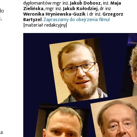
dyplomantów: mgr inż.
Jakub Dobosz
, inż.
Maja
Zielińska
, mgr inż.
Jakub Kołodziej
, dr inż
do
Weronika Hryniewska-Guzik
i dr inż.
Grzegorz
,
Bartyzel
.
Zapraszamy do obejrzenia filmu!
[materiał redakcyjny]
ia