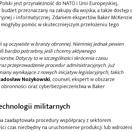
olski jest przynależność do NATO i Unii Europejskiej,
 budżet przeznaczany na zakupy dla wojska, a także dostęp 
ryjnej i informatycznej. Zdaniem ekspertów Baker McKenzie
ej mogłyby pomóc w skuteczniejszym przełożeniu tego
ji są oczywiste w branży obronnej. Niemniej jednak pewien
wili bardzo potrzebny, jeśli chcemy aktywnego
orstw. Dotyczy to w szczególności skrócenia czasu
az przeprowadzenie procedur administracyjnych. Już
any wynikające z nowych inicjatyw legislacyjnych, takich
Radosław Nożykowski
, counsel, ekspert w obszarze
i obronności oraz cyberbezpieczeństwa w Baker
echnologii militarnych
ina zaadaptowała procedury współpracy z sektorem
ści czas niezbędny na uruchomienie produkcji lub wdrożen