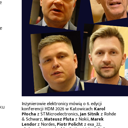
e
że
Inżynierowie elektronicy mówią o 6. edycji
nku
konferencji HDM 2026 w Katowicach:
Karol
Płocha
z STMicroelectronics,
Jan Sitnik
z Rohde
& Schwarz,
Mateusz Pluta
z Nokii,
Marek
Lendor
z Nordes,
Piotr Policht
z exa_22,