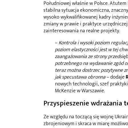
Południowej właśnie w Polsce. Atutem P
stabilna sytuacja ekonomiczna, znaczny
wysoko wykwalifikowanej kadry inżynie
zmiany w prawie i praktyce urzędnicz
zainteresowania na realne projekty.
–
Kontrola i wysoki poziom regulac
poziom elastyczności jest w tej ch
zaangażowania ze strony przedsiębi
potrzebnego na wydawanie zgód or
teraz można dostrzec pozytywne zmi
jak specustawa obronna
– dodaje
nowych technologii, szef praktyk
McKenzie w Warszawie.
Przyspieszenie wdrażania t
Ze względu na toczącą się wojnę Ukra
zbrojeniowym i skraca w miarę możliwo