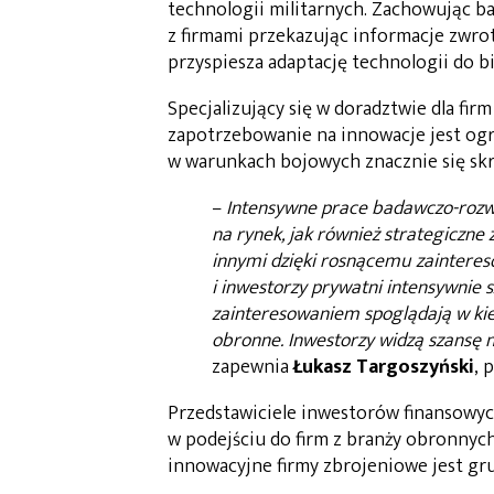
technologii militarnych. Zachowując ba
z firmami przekazując informacje zwrot
przyspiesza adaptację technologii do 
Specjalizujący się w doradztwie dla fi
zapotrzebowanie na innowacje jest ogr
w warunkach bojowych znacznie się skr
–
Intensywne prace badawczo-rozwo
na rynek, jak również strategiczn
innymi dzięki rosnącemu zaintere
i inwestorzy prywatni intensywnie 
zainteresowaniem spoglądają w kier
obronne. Inwestorzy widzą szansę n
zapewnia
Łukasz Targoszyński
, 
Przedstawiciele inwestorów finansowych
w podejściu do firm z branży obronnyc
innowacyjne firmy zbrojeniowe jest gr