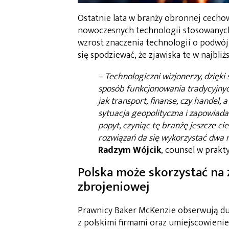
Ostatnie lata w branży obronnej cecho
nowoczesnych technologii stosowanych 
wzrost znaczenia technologii o podwój
się spodziewać, że zjawiska te w najbliżs
–
Technologiczni wizjonerzy, dzięki
sposób funkcjonowania tradycyjnyc
jak transport, finanse, czy handel
sytuacja geopolityczna i zapowiad
popyt, czyniąc tę branżę jeszcze c
rozwiązań da się wykorzystać dwa r
Radzym Wójcik
, counsel w prakt
Polska może skorzystać na 
zbrojeniowej
Prawnicy Baker McKenzie obserwują du
z polskimi firmami oraz umiejscowienie