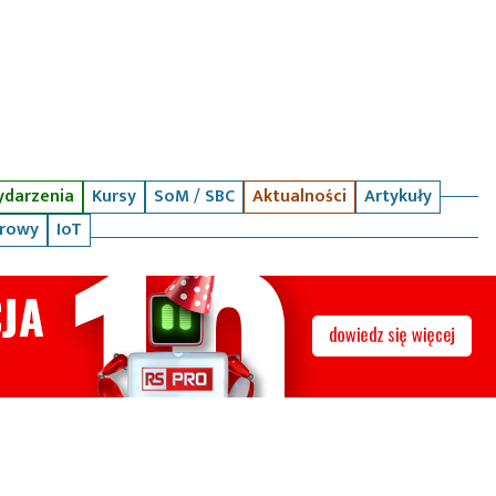
darzenia
Kursy
SoM / SBC
Aktualności
Artykuły
arowy
IoT