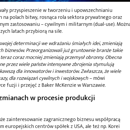
wały przyspieszenie w tworzeniu i upowszechnianiu
na polach bitwy, rosnąca rola sektora prywatnego oraz
nym zastosowaniu – cywilnym i militarnym (dual-use). Możn
zych latach przybiorą na sile.
 swojej determinacji we wdrażaniu śmiałych idei, zmieniają
h biznesów. Przeorganizowali już gruntownie branże takie
, a teraz coraz mocniej zmieniają przemysł obronny. Obecna
ane przez wiele państw intensywne zbrojenia stymulują
iekawszą dla innowatorów i inwestorów. Zwłaszcza, że wiele
azy, dla rozwiązań cywilnych i wojskowych
– mówi
yce fuzji i przejęć z Baker McKenzie w Warszawie.
zmianach w procesie produkcji
że zainteresowanie zagranicznego biznesu współpracą
m europejskich centrów spółek z USA, ale też np. Korei