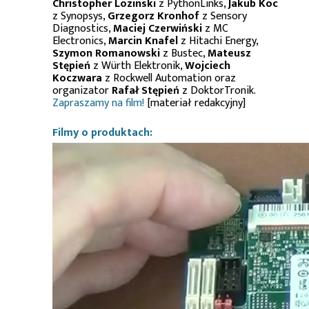
Christopher Lozinski
z PythonLinks,
Jakub Koc
z Synopsys,
Grzegorz Kronhof
z Sensory
Diagnostics,
Maciej Czerwiński
z MC
Electronics,
Marcin Knafel
z Hitachi Energy,
Szymon Romanowski
z Bustec,
Mateusz
Stępień
z Würth Elektronik,
Wojciech
Koczwara
z Rockwell Automation oraz
organizator
Rafał Stępień
z DoktorTronik.
Zapraszamy na film!
[materiał redakcyjny]
Filmy o produktach: