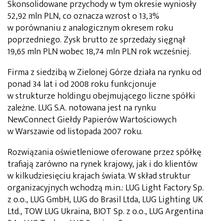
Skonsolidowane przychody w tym okresie wyniosły
52,92 mln PLN, co oznacza wzrost o 13,3%
w porównaniu z analogicznym okresem roku
poprzedniego. Zysk brutto ze sprzedaży sięgnął
19,65 mln PLN wobec 18,74 mln PLN rok wcześniej.
Firma z siedzibą w Zielonej Górze działa na rynku od
ponad 34 lat i od 2008 roku funkcjonuje
w strukturze holdingu obejmującego liczne spółki
zależne. LUG S.A. notowana jest na rynku
NewConnect Giełdy Papierów Wartościowych
w Warszawie od listopada 2007 roku.
Rozwiązania oświetleniowe oferowane przez spółkę
trafiają zarówno na rynek krajowy, jak i do klientów
w kilkudziesięciu krajach świata. W skład struktur
organizacyjnych wchodzą m.in.: LUG Light Factory Sp.
z o.o., LUG GmbH, LUG do Brasil Ltda, LUG Lighting UK
Ltd., TOW LUG Ukraina, BIOT Sp. z o.o., LUG Argentina