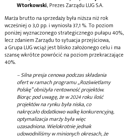
Wtorkowski
, Prezes Zarządu LUG S.A.
Marża brutto na sprzedaży była niższa niż rok
wcześniej o 3,0 pp. i wyniosła 37,1 %. To poziom
poniżej wyznaczonego strategicznego pułapu 40%,
lecz zdaniem Zarządu to sytuacja przejściowa,
a Grupa LUG wciąż jest blisko założonego celu i ma
szansę wkrótce powrócić na poziom przekraczające
40%.
– Silna presja cenowa podczas składania
ofert w ramach programu „Rozświetlamy
Polskę” obniżyła rentowność projektów.
Biorąc pod uwagę, że w 2024 roku ilość
projektów na rynku była niska, co
nakręcało dodatkowo walkę konkurencyjną,
optymalizacja marży była więc
uzasadniona. Wielokrotnie jednak
udowodniliśmy w minionych okresach, że