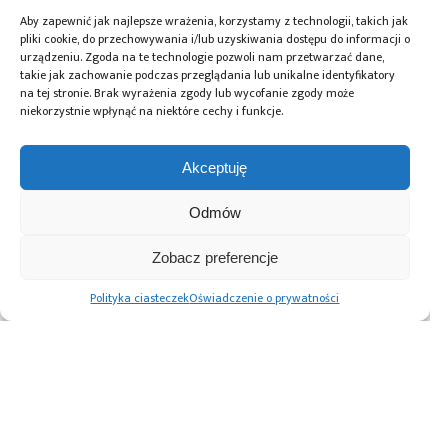
Tagi:
branża oświetleniowa
,
EBITDA
,
inwestycje
Aby zapewnić jak najlepsze wrażenia, korzystamy z technologii, takich jak
publiczne
,
LUG Light Factory
,
LUG S.A.
,
marża brutto
,
pliki cookie, do przechowywania i/lub uzyskiwania dostępu do informacji o
NewConnect
,
oświetlenie LED
,
polskie spółki
urządzeniu. Zgoda na te technologie pozwoli nam przetwarzać dane,
takie jak zachowanie podczas przeglądania lub unikalne identyfikatory
giełdowe
,
presja cenowa
,
programy rządowe
,
na tej stronie. Brak wyrażenia zgody lub wycofanie zgody może
przemysł oświetleniowy
,
przychody kwartalne
,
niekorzystnie wpłynąć na niektóre cechy i funkcje.
Rozświetlamy Polskę
,
Ryszard Wtorkowski
,
wyniki
finansowe
,
Zielona Góra
Akceptuję
Odmów
Przeczytaj również:
Zobacz preferencje
Polityka ciasteczek
Oświadczenie o prywatności
Cyfrowe systemy
AC164 – nowy
zasilania Infineon
system złączy
dla diod LED
w ofercie Adels
wysokiej
Contact
sprawności