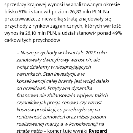
sprzedaży krajowej wynosił w analizowanym okresie
blisko 51% i stanowił poziom 26,82 mln PLN. Na
przeciwwadze, z niewielką stratą znajdowały się
przychody z rynków zagranicznych, których wartość
wynosiła 26,10 mln PLN, a udział stanowił ponad 49%
całkowitych przychodów.
– Nasze przychody w I kwartale 2025 roku
zanotowały dwucyfrowy wzrost r/r, ale
wciąż działamy w niesprzyjających
warunkach. Stan inwestycji, a w
konsekwencji całej branży jest wciąż daleki
od oczekiwań. Pozytywna dynamika
finansowa nie zbilansowała wpływu takich
czynników jak presja cenowa czy wzrost
kosztów produkcji, co przełożyło się na
rentowność zamówień oraz niższy poziom
realizowanej marży, a w konsekwencji na
stratę netto
– komentuje wyniki
Ryszard