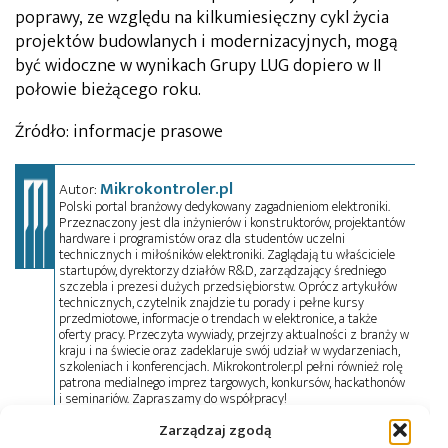
poprawy, ze względu na kilkumiesięczny cykl życia
projektów budowlanych i modernizacyjnych, mogą
być widoczne w wynikach Grupy LUG dopiero w II
połowie bieżącego roku.
Źródło: informacje prasowe
Mikrokontroler.pl
Autor:
Polski portal branżowy dedykowany zagadnieniom elektroniki.
Przeznaczony jest dla inżynierów i konstruktorów, projektantów
hardware i programistów oraz dla studentów uczelni
technicznych i miłośników elektroniki. Zaglądają tu właściciele
startupów, dyrektorzy działów R&D, zarządzający średniego
szczebla i prezesi dużych przedsiębiorstw. Oprócz artykułów
technicznych, czytelnik znajdzie tu porady i pełne kursy
przedmiotowe, informacje o trendach w elektronice, a także
oferty pracy. Przeczyta wywiady, przejrzy aktualności z branży w
kraju i na świecie oraz zadeklaruje swój udział w wydarzeniach,
szkoleniach i konferencjach. Mikrokontroler.pl pełni również rolę
patrona medialnego imprez targowych, konkursów, hackathonów
i seminariów. Zapraszamy do współpracy!
Zarządzaj zgodą