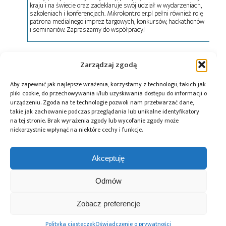
kraju i na świecie oraz zadeklaruje swój udział w wydarzeniach,
szkoleniach i konferencjach. Mikrokontroler.pl pełni również rolę
patrona medialnego imprez targowych, konkursów, hackathonów
i seminariów. Zapraszamy do współpracy!
Tagi:
AI
,
Cisco
,
G42
,
moc obliczeniowa
,
NVIDIA
Zarządzaj zgodą
i SoftBank Group
,
OpenAI
,
Oracle
,
Stargate UAE
,
Sztuczna inteligencja
Aby zapewnić jak najlepsze wrażenia, korzystamy z technologii, takich jak
pliki cookie, do przechowywania i/lub uzyskiwania dostępu do informacji o
urządzeniu. Zgoda na te technologie pozwoli nam przetwarzać dane,
takie jak zachowanie podczas przeglądania lub unikalne identyfikatory
na tej stronie. Brak wyrażenia zgody lub wycofanie zgody może
Przeczytaj również:
niekorzystnie wpłynąć na niektóre cechy i funkcje.
Akceptuję
Odmów
Cisco dołącza do
Elon Musk złożył
Eksperci Cisco
AI Infrastructure
ofertę kupna
Zobacz preferencje
ujawniają poważne
Partnership, aby
organizacji
luki
wspierać rozwój
OpenAI za kwotę
Polityka ciasteczek
Oświadczenie o prywatności
w zabezpieczeniach