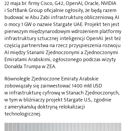
22 maja br. firmy Cisco, G42, OpenAI, Oracle, NVIDIA
i SoftBank Group oficjalnie ogłosiły, że będą razem
budować w Abu Zabi infrastrukturę obliczeniową AI
o mocy 1 GW o nazwie Stargate UAE. Projekt ten jest
pierwszym międzynarodowym wdrożeniem platformy
infrastruktury sztucznej inteligencji OpenAI. Jest też
częścią partnerstwa na rzecz przyspieszenia rozwoju
AI między Stanami Zjednoczonymi a Zjednoczonymi
Emiratami Arabskimi, ogłoszonego podczas wizyty
Donalda Trumpa w ZEA.
Równolegle Zjednoczone Emiraty Arabskie
zobowiązały się zainwestować 1400 mld USD
w infrastrukturę cyfrową w Stanach Zjednoczonych,
w tym w bliźniaczy projekt Stargate U.S., zgodnie
z amerykańską doktryną relokalizacji
technologicznej.