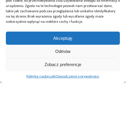
pliki cookie, do przechowywania i/lub uzyskiwania dostępu do informacji o
urządzeniu. Zgoda na te technologie pozwoli nam przetwarzać dane,
takie jak zachowanie podczas przeglądania lub unikalne identyfikatory
Przeczytaj również:
na tej stronie. Brak wyrażenia zgody lub wycofanie zgody może
niekorzystnie wpłynąć na niektóre cechy i funkcje.
Akceptuję
Digi-Key
Digi-Key
DigiKey
Odmów
Electronics łączy
wprowadza do
wprowadził
siły z Rochester
oferty sprzęt
ponad 1,1 mln
Zobacz preferencje
Electronics w celu
testowy
nowych części
zapewnienia
i pomiarowy NI
oraz nawiązał
Polityka ciasteczek
Oświadczenie o prywatności
ciągłości dostaw
współpracę z 455
kluczowych
nowymi
komponentów
dostawcami
w 2024 r.
Advertising prices
Kontakt
Polityka prywatności
Cennik reklam
O nas
Copyright © 2026. All rights reserved.