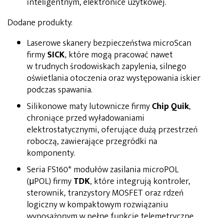
inteligentnym, elektronice użytkowej.
Dodane produkty:
Laserowe skanery bezpieczeństwa microScan
firmy
SICK
, które mogą pracować nawet
w trudnych środowiskach zapylenia, silnego
oświetlania otoczenia oraz występowania iskier
podczas spawania.
Silikonowe maty lutownicze firmy
Chip Quik
,
chroniące przed wyładowaniami
elektrostatycznymi, oferujące dużą przestrzeń
roboczą, zawierające przegródki na
komponenty.
Seria FS160* modułów zasilania microPOL
(μPOL) firmy
TDK
, które integrują kontroler,
sterownik, tranzystory MOSFET oraz rdzeń
logiczny w kompaktowym rozwiązaniu
wyposażonym w pełne funkcje telemetryczne