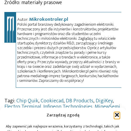
Źródło: materiały prasowe
Mikrokontroler.pl
Autor:
Polski portal branżowy dedykowany zagadnieniom elektroniki.
Przeznaczony jest dla inżynierów i konstruktorów, projektantów
hardware i programistów oraz dla studentów uczelni
technicznych i miłośników elektroniki. Zaglądają tu właściciele
startupów, dyrektorzy działów R&D, zarządzający średniego
szczebla i prezesi dużych przedsiębiorstw. Oprócz artykułów
technicznych, czytelnik znajdzie tu porady i pełne kursy
przedmiotowe, informacje o trendach w elektronice, a także
oferty pracy. Przeczyta wywiady, przejrzy aktualności z branży w
kraju i na świecie oraz zadeklaruje swój udział w wydarzeniach,
szkoleniach i konferencjach. Mikrokontroler.pl pełni również rolę
patrona medialnego imprez targowych, konkursów, hackathonów
i seminariów. Zapraszamy do współpracy!
Tagi:
Chip Quik
,
Cookiecad
,
DB Products
,
DigiKey
,
Electro Terminal
,
Infineon Technologies
,
MinewSemi
,
Murata Electronics
,
NXP Semiconductors
,
PUI Audio
,
Zarządzaj zgodą
SICK
,
Silicon Lab
,
TDK
Aby zapewnić jak najlepsze wrażenia, korzystamy z technologii, takich jak