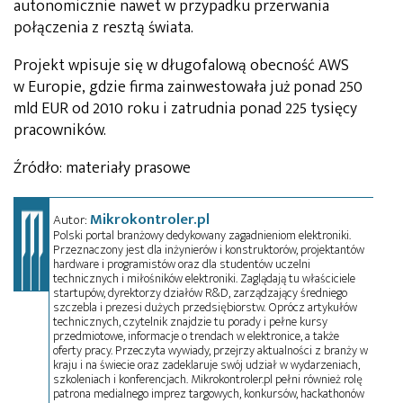
autonomicznie nawet w przypadku przerwania
połączenia z resztą świata.
Projekt wpisuje się w długofalową obecność AWS
w Europie, gdzie firma zainwestowała już ponad 250
mld EUR od 2010 roku i zatrudnia ponad 225 tysięcy
pracowników.
Źródło: materiały prasowe
Mikrokontroler.pl
Autor:
Polski portal branżowy dedykowany zagadnieniom elektroniki.
Przeznaczony jest dla inżynierów i konstruktorów, projektantów
hardware i programistów oraz dla studentów uczelni
technicznych i miłośników elektroniki. Zaglądają tu właściciele
startupów, dyrektorzy działów R&D, zarządzający średniego
szczebla i prezesi dużych przedsiębiorstw. Oprócz artykułów
technicznych, czytelnik znajdzie tu porady i pełne kursy
przedmiotowe, informacje o trendach w elektronice, a także
oferty pracy. Przeczyta wywiady, przejrzy aktualności z branży w
kraju i na świecie oraz zadeklaruje swój udział w wydarzeniach,
szkoleniach i konferencjach. Mikrokontroler.pl pełni również rolę
patrona medialnego imprez targowych, konkursów, hackathonów