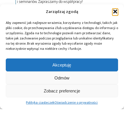
i seminariów. Zapraszamy do współpracy!
Zarządzaj zgodą
Tagi:
Amazon Web Services
,
AWS European
Aby zapewnić jak najlepsze wrażenia, korzystamy z technologii, takich jak
Sovereign Cloud
,
platforma chmurowa
,
Unia
pliki cookie, do przechowywania i/lub uzyskiwania dostępu do informacji o
Europejska
urządzeniu. Zgoda na te technologie pozwoli nam przetwarzać dane,
takie jak zachowanie podczas przeglądania lub unikalne identyfikatory
na tej stronie. Brak wyrażenia zgody lub wycofanie zgody może
niekorzystnie wpłynąć na niektóre cechy i funkcje.
Przeczytaj również:
Akceptuję
Odmów
Zobacz preferencje
Altium uruchomił
Arduino
Chmurowa usługa
aplikację
prezentuje
lokalizacyjna nRF
Polityka ciasteczek
Oświadczenie o prywatności
Requirements &
chmurę Arduino
Cloud Location
Systems Portal na
IoT Cloud
Services dla
platformie
modułów Nordic
chmurowej Altium
nRF9160
365