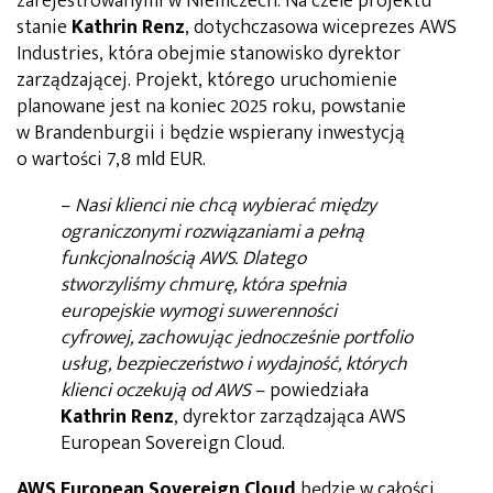
zarejestrowanymi w Niemczech. Na czele projektu
stanie
Kathrin Renz
, dotychczasowa wiceprezes AWS
Industries, która obejmie stanowisko dyrektor
zarządzającej. Projekt, którego uruchomienie
planowane jest na koniec 2025 roku, powstanie
w Brandenburgii i będzie wspierany inwestycją
o wartości 7,8 mld EUR.
–
Nasi klienci nie chcą wybierać między
ograniczonymi rozwiązaniami a pełną
funkcjonalnością AWS. Dlatego
stworzyliśmy chmurę, która spełnia
europejskie wymogi suwerenności
cyfrowej, zachowując jednocześnie portfolio
usług, bezpieczeństwo i wydajność, których
klienci oczekują od AWS
– powiedziała
Kathrin Renz
, dyrektor zarządzająca AWS
European Sovereign Cloud.
AWS European Sovereign Cloud
będzie w całości