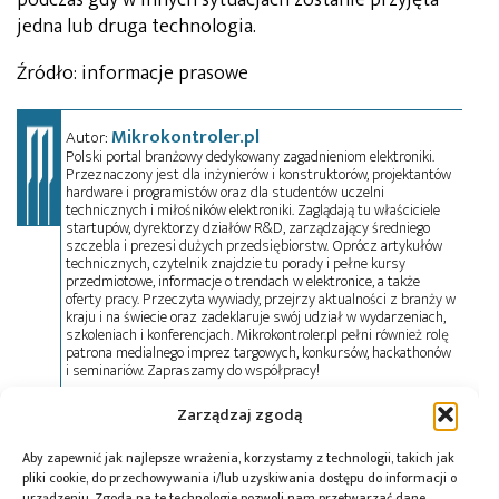
jedna lub druga technologia.
Źródło: informacje prasowe
Mikrokontroler.pl
Autor:
Polski portal branżowy dedykowany zagadnieniom elektroniki.
Przeznaczony jest dla inżynierów i konstruktorów, projektantów
hardware i programistów oraz dla studentów uczelni
technicznych i miłośników elektroniki. Zaglądają tu właściciele
startupów, dyrektorzy działów R&D, zarządzający średniego
szczebla i prezesi dużych przedsiębiorstw. Oprócz artykułów
technicznych, czytelnik znajdzie tu porady i pełne kursy
przedmiotowe, informacje o trendach w elektronice, a także
oferty pracy. Przeczyta wywiady, przejrzy aktualności z branży w
kraju i na świecie oraz zadeklaruje swój udział w wydarzeniach,
szkoleniach i konferencjach. Mikrokontroler.pl pełni również rolę
patrona medialnego imprez targowych, konkursów, hackathonów
i seminariów. Zapraszamy do współpracy!
Zarządzaj zgodą
Tagi:
IoT
,
Quectel
,
Wi-Fi 6
Aby zapewnić jak najlepsze wrażenia, korzystamy z technologii, takich jak
pliki cookie, do przechowywania i/lub uzyskiwania dostępu do informacji o
urządzeniu. Zgoda na te technologie pozwoli nam przetwarzać dane,