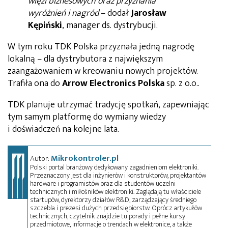
więzi biznesowych oraz przyznania
wyróżnień i nagród
– dodał
Jarosław
Kępiński
, manager ds. dystrybucji.
W tym roku TDK Polska przyznała jedną nagrodę
lokalną – dla dystrybutora z największym
zaangażowaniem w kreowaniu nowych projektów.
Trafiła ona do
Arrow Electronics Polska
sp. z o.o..
TDK planuje utrzymać tradycję spotkań, zapewniając
tym samym platformę do wymiany wiedzy
i doświadczeń na kolejne lata.
Mikrokontroler.pl
Autor:
Polski portal branżowy dedykowany zagadnieniom elektroniki.
Przeznaczony jest dla inżynierów i konstruktorów, projektantów
hardware i programistów oraz dla studentów uczelni
technicznych i miłośników elektroniki. Zaglądają tu właściciele
startupów, dyrektorzy działów R&D, zarządzający średniego
szczebla i prezesi dużych przedsiębiorstw. Oprócz artykułów
technicznych, czytelnik znajdzie tu porady i pełne kursy
przedmiotowe, informacje o trendach w elektronice, a także