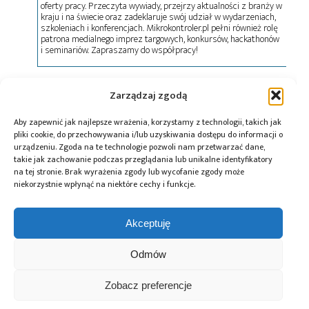
oferty pracy. Przeczyta wywiady, przejrzy aktualności z branży w
kraju i na świecie oraz zadeklaruje swój udział w wydarzeniach,
szkoleniach i konferencjach. Mikrokontroler.pl pełni również rolę
patrona medialnego imprez targowych, konkursów, hackathonów
i seminariów. Zapraszamy do współpracy!
Zarządzaj zgodą
Tagi:
Arrow Electronics
,
dystrybucja
,
konferencja
,
nagroda
,
TDK
Aby zapewnić jak najlepsze wrażenia, korzystamy z technologii, takich jak
pliki cookie, do przechowywania i/lub uzyskiwania dostępu do informacji o
urządzeniu. Zgoda na te technologie pozwoli nam przetwarzać dane,
takie jak zachowanie podczas przeglądania lub unikalne identyfikatory
Przeczytaj również:
na tej stronie. Brak wyrażenia zgody lub wycofanie zgody może
niekorzystnie wpłynąć na niektóre cechy i funkcje.
Akceptuję
Odmów
AGH nawiązuje
Jak TDK tworzy
Których
współpracę z TDK
rozwiązania
dystrybutorów
Polska
sensoryczne
wyróżniła w tym
Zobacz preferencje
nowej generacji
roku firma TDK