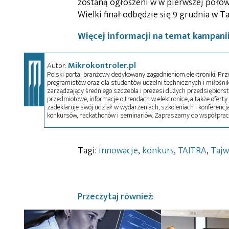
zostaną ogłoszeni w w pierwszej połowie
Wielki finał odbędzie się 9 grudnia w T
Więcej informacji na temat kampanii
Mikrokontroler.pl
Autor:
Polski portal branżowy dedykowany zagadnieniom elektroniki. Przez
programistów oraz dla studentów uczelni technicznych i miłośnikó
zarządzający średniego szczebla i prezesi dużych przedsiębiors
przedmiotowe, informacje o trendach w elektronice, a także oferty 
zadeklaruje swój udział w wydarzeniach, szkoleniach i konferencja
konkursów, hackathonów i seminariów. Zapraszamy do współprac
Tagi:
innowacje
,
konkurs
,
TAITRA
,
Tajw
Przeczytaj również: