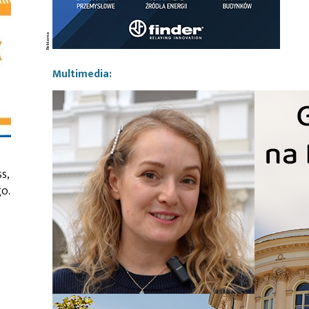
Multimedia:
s,
o.