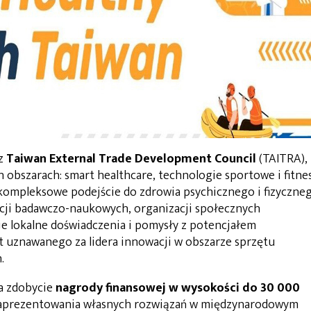
ez
Taiwan External Trade Development Council
(TAITRA),
 obszarach: smart healthcare, technologie sportowe i fitnes
kompleksowe podejście do zdrowia psychicznego i fizyczneg
tucji badawczo-naukowych, organizacji społecznych
je lokalne doświadczenia i pomysły z potencjałem
t uznawanego za lidera innowacji w obszarze sprzętu
.
na zdobycie
nagrody finansowej w wysokości do
30 000
 zaprezentowania własnych rozwiązań w międzynarodowym