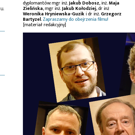
dyplomantów: mgr inż.
Jakub Dobosz
, inż.
Maja
u.
Zielińska
, mgr inż.
Jakub Kołodziej
, dr inż
Weronika Hryniewska-Guzik
i dr inż.
Grzegorz
Bartyzel
.
Zapraszamy do obejrzenia filmu!
[materiał redakcyjny]