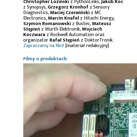
Christopher Lozinski
z PythonLinks,
Jakub Koc
z Synopsys,
Grzegorz Kronhof
z Sensory
Diagnostics,
Maciej Czerwiński
z MC
Electronics,
Marcin Knafel
z Hitachi Energy,
Szymon Romanowski
z Bustec,
Mateusz
Stępień
z Würth Elektronik,
Wojciech
Koczwara
z Rockwell Automation oraz
organizator
Rafał Stępień
z DoktorTronik.
Zapraszamy na film!
[materiał redakcyjny]
Filmy o produktach: