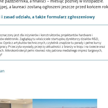
 października, a finaliści – miesiąc później w listopadzie.
ajpej, a laureaci zostaną ogłoszeni jeszcze przed końcem rok
 i zasad udziału, a także formularz zgłoszeniowy
naczony jest dla inżynierów i konstruktorów, projektantów hardware i
w elektroniki. Zaglądają tu właściciele startupów, dyrektorzy działów R&D,
tw. Oprócz artykułów technicznych, czytelnik znajdzie tu porady i pełne kursy
pracy. Przeczyta wywiady, przejrzy aktualności z branży w kraju i na świecie oraz
ch. Mikrokontroler.pl pełni również rolę patrona medialnego imprez targowych,
y!
an