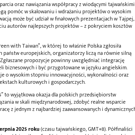
parcia oraz nawiązania współpracy z wiodącymi tajwańskimi
gą pomóc w skalowaniu i wdrażaniu projektów o wysokim
cją może być udział w finałowych prezentacjach w Tajpej,
ciu autorów najlepszych projektów – z pokryciem kosztów
een with Taiwan”, w której to właśnie Polska zgłosiła
 państw europejskich, organizatorzy liczą na równie silną
 Zgłaszane propozycje powinny uwzględniać integrację
li biznesowych i być przygotowane w języku angielskim.
e o wysokim stopniu innowacyjności, wykonalności oraz
tekstach kulturowych i gospodarczych.
” to wyjątkowa okazja dla polskich przedsiębiorstw
iązania w skali międzynarodowej, zdobyć realne wsparcie
racę z jednym z najbardziej zaawansowanych i dynamicznyc
erpnia 2025 roku
(czasu tajwańskiego, GMT+8). Półfinaliści