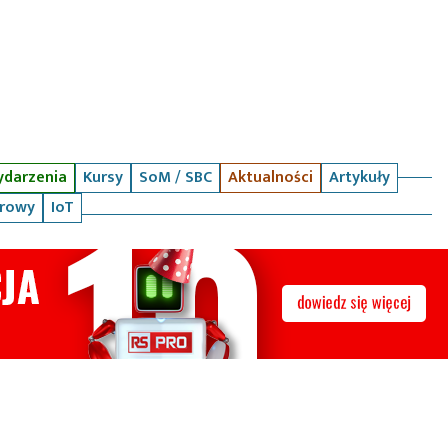
darzenia
Kursy
SoM / SBC
Aktualności
Artykuły
arowy
IoT