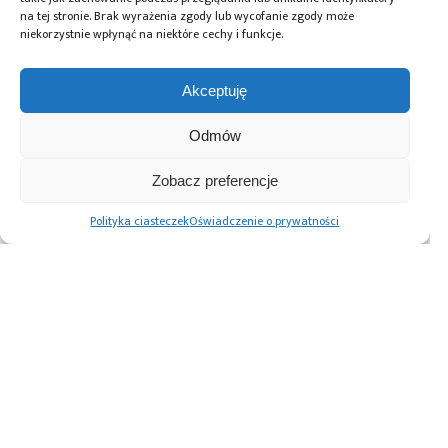
na tej stronie. Brak wyrażenia zgody lub wycofanie zgody może
niekorzystnie wpłynąć na niektóre cechy i funkcje.
Przeczytaj również:
Akceptuję
Odmów
KP Labs bierze
KP Labs dołącza
Zobacz preferencje
KP Labs realizuje
udział
do narodowej
projekt PINEBERRY
w europejskiej
misji obserwacji
Polityka ciasteczek
Oświadczenie o prywatności
zwiększając
misji badawczej na
Ziemi CAMILA
bezpieczeństwo
asteroidę
i przejrzystość
systemów AI
wykorzystywanych
w misjach
kosmicznych
Advertising prices
Kontakt
Polityka prywatności
Cennik reklam
O nas