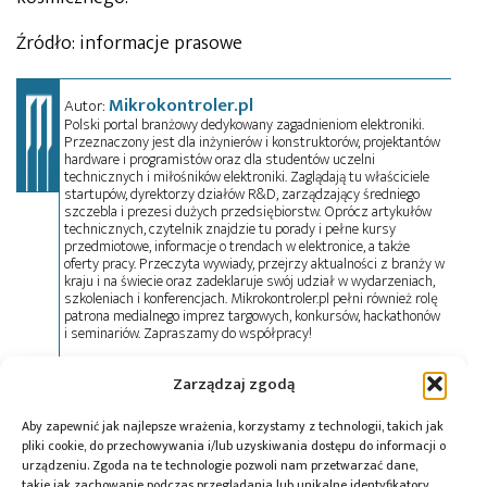
Źródło: informacje prasowe
Mikrokontroler.pl
Autor:
Polski portal branżowy dedykowany zagadnieniom elektroniki.
Przeznaczony jest dla inżynierów i konstruktorów, projektantów
hardware i programistów oraz dla studentów uczelni
technicznych i miłośników elektroniki. Zaglądają tu właściciele
startupów, dyrektorzy działów R&D, zarządzający średniego
szczebla i prezesi dużych przedsiębiorstw. Oprócz artykułów
technicznych, czytelnik znajdzie tu porady i pełne kursy
przedmiotowe, informacje o trendach w elektronice, a także
oferty pracy. Przeczyta wywiady, przejrzy aktualności z branży w
kraju i na świecie oraz zadeklaruje swój udział w wydarzeniach,
szkoleniach i konferencjach. Mikrokontroler.pl pełni również rolę
patrona medialnego imprez targowych, konkursów, hackathonów
i seminariów. Zapraszamy do współpracy!
Zarządzaj zgodą
Tagi:
ESA
,
flight heritage
,
KP Labs
,
LeopardISS
,
mapowanie terenu 3D
,
MRiT
,
Politechnika
Aby zapewnić jak najlepsze wrażenia, korzystamy z technologii, takich jak
pliki cookie, do przechowywania i/lub uzyskiwania dostępu do informacji o
Poznańska
,
POLSA
,
Sławosz Uznański-Wisniewski
urządzeniu. Zgoda na te technologie pozwoli nam przetwarzać dane,
takie jak zachowanie podczas przeglądania lub unikalne identyfikatory