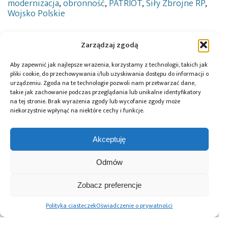
modernizacja
,
obronność
,
PATRIOT
,
Siły Zbrojne RP
,
Wojsko Polskie
Zarządzaj zgodą
Przeczytaj również:
Aby zapewnić jak najlepsze wrażenia, korzystamy z technologii, takich jak
pliki cookie, do przechowywania i/lub uzyskiwania dostępu do informacji o
urządzeniu. Zgoda na te technologie pozwoli nam przetwarzać dane,
takie jak zachowanie podczas przeglądania lub unikalne identyfikatory
na tej stronie. Brak wyrażenia zgody lub wycofanie zgody może
niekorzystnie wpłynąć na niektóre cechy i funkcje.
Agencja
Belgia zakupi
Agencja
Uzbrojenia
polskie przenośne
Uzbrojenia
Akceptuję
podpisała
systemy obrony
zawarła umowę
z GRUPĄ WB
przeciwlotniczej
z czeską firmą URC
umowę na
Piorun
Systems na
Odmów
dostawę
dostawę
systemów Force
urządzeń
Zobacz preferencje
Protection dla
służących do
Wojska Polskiego
zakłócania
Polityka ciasteczek
Oświadczenie o prywatności
systemów
nawigacji