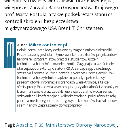
wiceministrowie: Paweł Zalewski oraz Paweł Bejda,
wiceprezes Zarządu Banku Gospodarstwa Krajowego
prof. Marta Postuła, a także podsekretarz stanu ds.
kontroli zbrojeń i bezpieczeństwa
międzynarodowego USA Brent T. Christensen.
Mikrokontroler.pl
Autor:
Polski portal branżowy dedykowany zagadnieniom elektroniki.
Przeznaczony jest dla inżynierów i konstruktorów, projektantów
hardware i programistów oraz dla studentów uczelni
technicznych i miłośników elektroniki. Zaglądają tu właściciele
startupów, dyrektorzy działów R&D, zarządzający średniego
szczebla i prezesi dużych przedsiębiorstw. Oprócz artykułów
technicznych, czytelnik znajdzie tu porady i pełne kursy
przedmiotowe, informacje o trendach w elektronice, a także
oferty pracy. Przeczyta wywiady, przejrzy aktualności z branży w
kraju i na świecie oraz zadeklaruje swój udział w wydarzeniach,
szkoleniach i konferencjach. Mikrokontroler.pl pełni również rolę
patrona medialnego imprez targowych, konkursów, hackathonów
i seminariów. Zapraszamy do współpracy!
Tagi:
Apache
,
F-35
,
Ministerstwo Obrony Narodowej
,