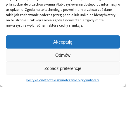
Przeczytaj również:
pliki cookie, do przechowywania i/lub uzyskiwania dostępu do informacji o
urządzeniu. Zgoda na te technologie pozwoli nam przetwarzać dane,
takie jak zachowanie podczas przeglądania lub unikalne identyfikatory
na tej stronie. Brak wyrażenia zgody lub wycofanie zgody może
niekorzystnie wpłynąć na niektóre cechy i funkcje.
ICEYE będzie
ICEYE dostarczy
ICEYE dostarczy
dostarczać dane
Siłom Zbrojnym
satelity SAR
Akceptuję
satelitarne SAR
RP satelity SAR
i dane do
do Centrum
oraz zapewni
greckiego
Odmów
Sytuacyjnego
mobilną
projektu National
NATO
platformę
Satellite Space
Zobacz preferencje
wywiadowczą,
Project we
obserwacyjną
współpracy
Polityka ciasteczek
Oświadczenie o prywatności
i rozpoznawczą
z Europejską
(ISR)
Agencją
Kosmiczną
Advertising prices
Kontakt
Polityka prywatności
Cennik reklam
O nas
Copyright © 2026. All rights reserved.