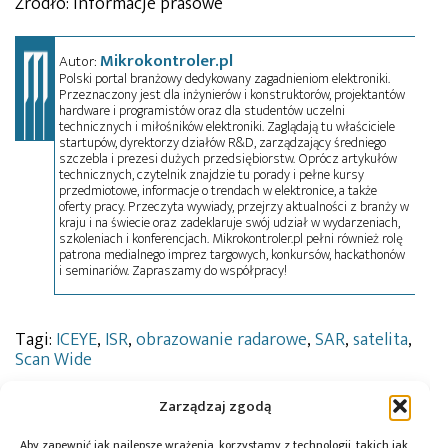
Źródło: informacje prasowe
Mikrokontroler.pl
Autor:
Polski portal branżowy dedykowany zagadnieniom elektroniki.
Przeznaczony jest dla inżynierów i konstruktorów, projektantów
hardware i programistów oraz dla studentów uczelni
technicznych i miłośników elektroniki. Zaglądają tu właściciele
startupów, dyrektorzy działów R&D, zarządzający średniego
szczebla i prezesi dużych przedsiębiorstw. Oprócz artykułów
technicznych, czytelnik znajdzie tu porady i pełne kursy
przedmiotowe, informacje o trendach w elektronice, a także
oferty pracy. Przeczyta wywiady, przejrzy aktualności z branży w
kraju i na świecie oraz zadeklaruje swój udział w wydarzeniach,
szkoleniach i konferencjach. Mikrokontroler.pl pełni również rolę
patrona medialnego imprez targowych, konkursów, hackathonów
i seminariów. Zapraszamy do współpracy!
Tagi:
ICEYE
,
ISR
,
obrazowanie radarowe
,
SAR
,
satelita
,
Scan Wide
Zarządzaj zgodą
Aby zapewnić jak najlepsze wrażenia, korzystamy z technologii, takich jak