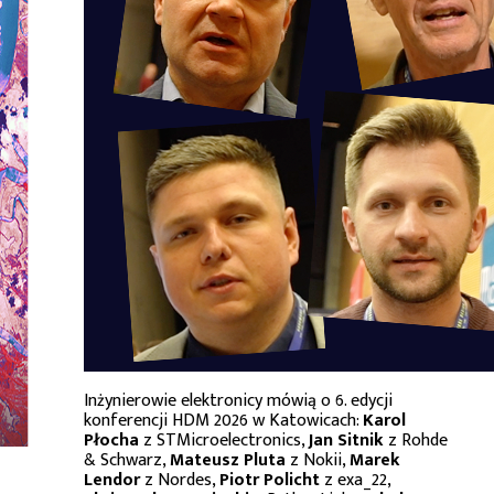
Inżynierowie elektronicy mówią o 6. edycji
konferencji HDM 2026 w Katowicach:
Karol
Płocha
z STMicroelectronics,
Jan Sitnik
z Rohde
& Schwarz,
Mateusz Pluta
z Nokii,
Marek
Lendor
z Nordes,
Piotr Policht
z exa_22,