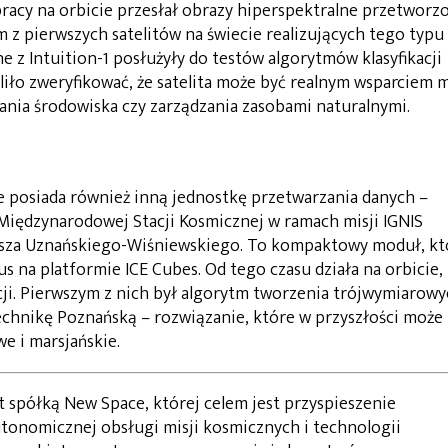
pracy na orbicie przesłał obrazy hiperspektralne przetworz
ym z pierwszych satelitów na świecie realizujących tego typu
e z Intuition-1 posłużyły do testów algorytmów klasyfikacji
liło zweryfikować, że satelita może być realnym wsparciem m
ania środowiska czy zarządzania zasobami naturalnymi.
e posiada również inną jednostkę przetwarzania danych –
Międzynarodowej Stacji Kosmicznej w ramach misji IGNIS
osza Uznańskiego-Wiśniewskiego. To kompaktowy moduł, kt
 na platformie ICE Cubes. Od tego czasu działa na orbicie,
cji. Pierwszym z nich był algorytm tworzenia trójwymiarow
chnikę Poznańską – rozwiązanie, które w przyszłości może
e i marsjańskie.
t spółką New Space, której celem jest przyspieszenie
tonomicznej obsługi misji kosmicznych i technologii