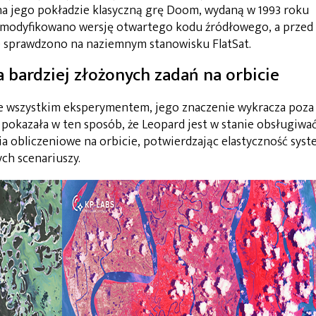
na jego pokładzie klasyczną grę Doom, wydaną w 1993 roku
 zmodyfikowano wersję otwartego kodu źródłowego, a przed
e sprawdzono na naziemnym stanowisku FlatSat.
bardziej złożonych zadań na orbicie
 wszystkim eksperymentem, jego znaczenie wykracza poza
pokazała w ten sposób, że Leopard jest w stanie obsługiwa
ia obliczeniowe na orbicie, potwierdzając elastyczność sys
ych scenariuszy.