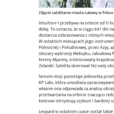
Zdjęcie satelitarne miasta Lubawy w Polsce 
Intuition-1 przebywa na orbicie od 11 l
dobę. To oznacza, że w ciągu 647 dni na
dostarcza zobrazowania z różnych miej
W ostatnich miesiącach jego instrumen
Północnej i Południowej, przez Azję, aż
obszary wybrzeży Meksyku, zabudowa Pe
tereny Mjanmy, zróżnicowany krajobraz 
Zelandii. Satelita skierował też swój o
Sercem misji pozostaje jednostka prze
KP Labs, która umożliwia opracowywan
właśnie ona odpowiada za analizę obraz
przetwarzania na orbicie znacząco redu
końcowi otrzymują szybsze i bardziej u
Leopard w ostatnim czasie został takż