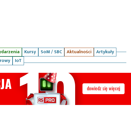
darzenia
Kursy
SoM / SBC
Aktualności
Artykuły
arowy
IoT