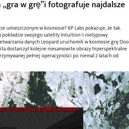
 „gra w grę”i fotografuje najdalsze
e umieszczonym w kosmosie? KP Labs pokazuje, że tak.
a pokładzie swojego satelity Intuition-1 nietypowy
rzetwarzania danych Leopard uruchomili w kosmosie grę Do
elita dostarczył kolejne niesamowite obrazy hiperspektralne
rzymywanej pełnej operacyjności po niemal 2 latach od