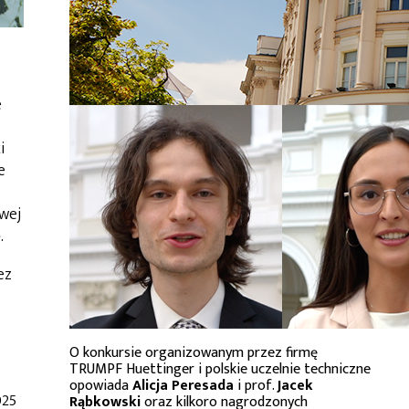
e
i
e
owej
.
ez
O konkursie organizowanym przez firmę
TRUMPF Huettinger i polskie uczelnie techniczne
opowiada
Alicja Peresada
i prof.
Jacek
025
Rąbkowski
oraz kilkoro nagrodzonych