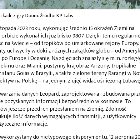
i kadr z gry Doom. Źródło: KP Labs
istopada 2023 roku, wykonując średnio 15 okrążeń Ziemi na
 orbicie wykonał ich już blisko 9807. Dzięki temu regularni
sc na świecie – od tropików po umiarkowane rejony Europy.
ty uchwyciły widoki z różnych zakątków globu – od Ameryk
 po Europę i Oceanię. Na zdjęciach znalazły się m.in. rozległ
kinu oraz Miami, pustynny krajobraz Arizony, tropikalne
stanu Goiás w Brazylii, a także zielone tereny Rarangi w N
biektyw na Polskę – na jednym z ujęć widać ośnieżoną Lubawę
twarzania danych Leopard, zaprojektowana i zbudowana prz
ie pozyskanych informacji bezpośrednio w kosmosie. To
ów jeszcze przed ich przesłaniem na Ziemię. Zdolność
kuje ilość danych wymagających transmisji, a użytkownicy
żyteczne informacje.
e wykorzystany do nietypowego eksperymentu. 12 sierpnia 2