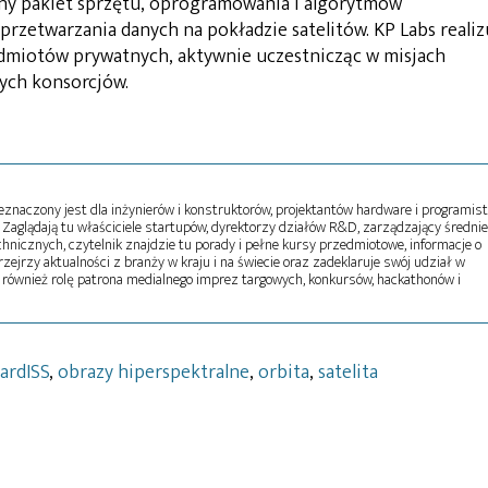
any pakiet sprzętu, oprogramowania i algorytmów
rzetwarzania danych na pokładzie satelitów. KP Labs realiz
odmiotów prywatnych, aktywnie uczestnicząc w misjach
ch konsorcjów.
naczony jest dla inżynierów i konstruktorów, projektantów hardware i programist
Zaglądają tu właściciele startupów, dyrektorzy działów R&D, zarządzający średni
echnicznych, czytelnik znajdzie tu porady i pełne kursy przedmiotowe, informacje o
zejrzy aktualności z branży w kraju i na świecie oraz zadeklaruje swój udział w
 również rolę patrona medialnego imprez targowych, konkursów, hackathonów i
ardISS
,
obrazy hiperspektralne
,
orbita
,
satelita