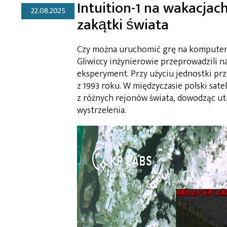
Intuition-1 na wakacjach
22.08.2025
zakątki świata
Czy można uruchomić grę na komputerz
Gliwiccy inżynierowie przeprowadzili n
eksperyment. Przy użyciu jednostki p
z 1993 roku. W międzyczasie polski sat
z różnych rejonów świata, dowodząc ut
wystrzelenia.