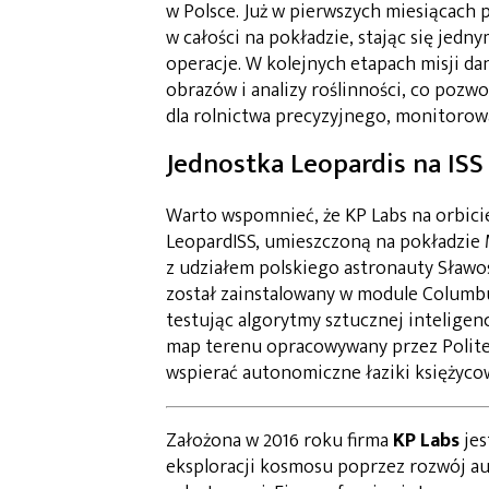
w Polsce. Już w pierwszych miesiącach 
w całości na pokładzie, stając się jedn
operacje. W kolejnych etapach misji dan
obrazów i analizy roślinności, co pozwo
dla rolnictwa precyzyjnego, monitorow
Jednostka Leopardis na ISS
Warto wspomnieć, że KP Labs na orbici
LeopardISS, umieszczoną na pokładzie 
z udziałem polskiego astronauty Sław
został zainstalowany w module Columbus
testując algorytmy sztucznej inteligen
map terenu opracowywany przez Polite
wspierać autonomiczne łaziki księżycow
Założona w 2016 roku firma
KP Labs
jes
eksploracji kosmosu poprzez rozwój au