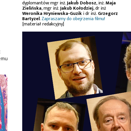
dyplomantów: mgr inż.
Jakub Dobosz
, inż.
Maja
Zielińska
, mgr inż.
Jakub Kołodziej
, dr inż
Weronika Hryniewska-Guzik
i dr inż.
Grzegorz
Bartyzel
.
Zapraszamy do obejrzenia filmu!
[materiał redakcyjny]
ć
temu