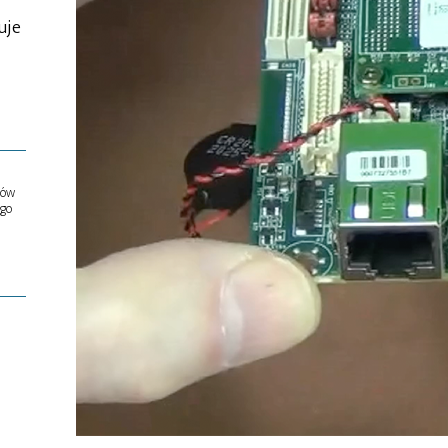
uje
ów
ego