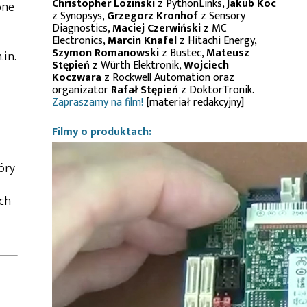
Christopher Lozinski
z PythonLinks,
Jakub Koc
one
z Synopsys,
Grzegorz Kronhof
z Sensory
Diagnostics,
Maciej Czerwiński
z MC
Electronics,
Marcin Knafel
z Hitachi Energy,
Szymon Romanowski
z Bustec,
Mateusz
.in.
Stępień
z Würth Elektronik,
Wojciech
Koczwara
z Rockwell Automation oraz
organizator
Rafał Stępień
z DoktorTronik.
Zapraszamy na film!
[materiał redakcyjny]
Filmy o produktach:
óry
ych