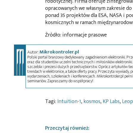
robotycznej. Firma oferuje zintegrow
opracowanych we własnym zakresie do p
ponad 35 projektów dla ESA, NASA i p
kosmicznych w ramach międzynarodowy
Źródło: informacje prasowe
Mikrokontroler.pl
Autor:
Polski portal branżowy dedykowany zagadnieniom elektroniki. Przez
oraz dla studentów uczelni technicznych i miłośników elektroniki. 
szczebla i prezesi dużych przedsiębiorstw. Oprócz artykułów t
trendach w elektronice, a także oferty pracy. Przeczyta wywiady, pr
wydarzeniach, szkoleniach i konferencjach. Mikrokontroler.pl pełni
seminariów. Zapraszamy do współpracy!
Tagi:
Intuition-1
,
kosmos
,
KP Labs
,
Leop
Przeczytaj również: