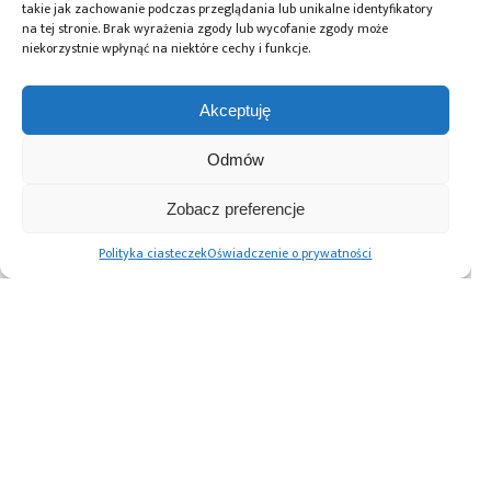
takie jak zachowanie podczas przeglądania lub unikalne identyfikatory
Zbrojeniowa
,
sektor obronny
,
systemy bezzałogowe
,
na tej stronie. Brak wyrażenia zgody lub wycofanie zgody może
technologie obronne
,
WARMATE TL
,
niekorzystnie wpłynąć na niektóre cechy i funkcje.
wielodomenowe systemy bezzałogowe
Akceptuję
Przeczytaj również:
Odmów
Zobacz preferencje
Polityka ciasteczek
Oświadczenie o prywatności
AREX z Grupy WB
GRUPA WB
GRUPA WB
opracował zdalnie
dostarczy kolejne
dostarczyła
sterowany moduł
morskie
komponenty do
uzbrojenia ZMU-
platformy
satelitów
05N dla jednostek
komunikacyjne
morskich
FONET-NAVY
w ramach
programu
modernizacji floty
państwa-