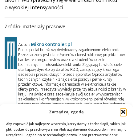
GRUPY WB sprawdziły się w warunkach konfliktu
o wysokiej intensywności.
Źródło: materiały prasowe
Mikrokontroler.pl
Autor:
Polski portal branżowy dedykowany zagadnieniom elektroniki.
Przeznaczony jest dla inżynierów i konstruktorów, projektantów
hardware i programistów oraz dla studentów uczelni
technicznych i miłośników elektroniki. Zaglądają tu właściciele
startupów, dyrektorzy działów R&D, zarządzający średniego
szczebla i prezesi dużych przedsiębiorstw. Oprócz artykułów
technicznych, czytelnik znajdzie tu porady i pełne kursy
przedmiotowe, informacje o trendach w elektronice, a także
oferty pracy. Przeczyta wywiady, przejrzy aktualności z branży w
kraju i na świecie oraz zadeklaruje swój udział w wydarzeniach,
szkoleniach i konferencjach. Mikrokontroler.pl pełni również rolę
patrona medialnego imprez targowych, konkursów, hackathonów
i seminariów. Zapraszamy do współpracy!
Zarządzaj zgodą
Aby zapewnić jak najlepsze wrażenia, korzystamy z technologii, takich jak
Tagi:
GRUPA WB
,
MSPO Kielce
,
NATO
,
nowe
pliki cookie, do przechowywania i/lub uzyskiwania dostępu do informacji o
urządzeniu. Zgoda na te technologie pozwoli nam przetwarzać dane,
technologie
,
platformy nawodne
,
Polska Grupa