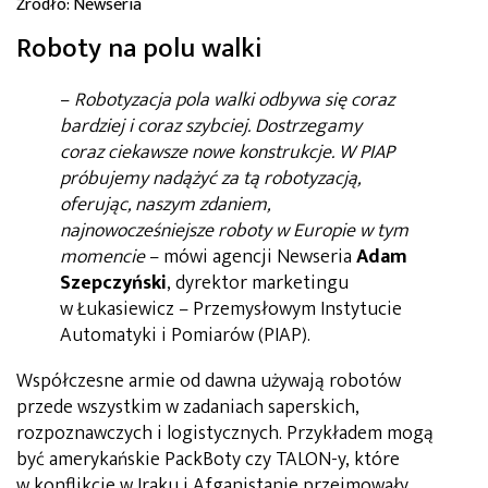
Źródło: Newseria
Roboty na polu walki
–
Robotyzacja pola walki odbywa się coraz
bardziej i coraz szybciej. Dostrzegamy
coraz ciekawsze nowe konstrukcje. W PIAP
próbujemy nadążyć za tą robotyzacją,
oferując, naszym zdaniem,
najnowocześniejsze roboty w Europie w tym
momencie
– mówi agencji Newseria
Adam
Szepczyński
, dyrektor marketingu
w Łukasiewicz – Przemysłowym Instytucie
Automatyki i Pomiarów (PIAP).
Współczesne armie od dawna używają robotów
przede wszystkim w zadaniach saperskich,
rozpoznawczych i logistycznych. Przykładem mogą
być amerykańskie PackBoty czy TALON-y, które
w konflikcie w Iraku i Afganistanie przejmowały