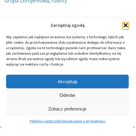
Grupa Zbrojeniowa
,
roboty
Zarządzaj zgodą
Przeczytaj również:
Aby zapewnić jak najlepsze wrażenia, korzystamy z technologii, takich jak
pliki cookie, do przechowywania i/lub uzyskiwania dostępu do informacji o
urządzeniu. Zgoda na te technologie pozwoli nam przetwarzać dane, takie
jak zachowanie podczas przeglądania lub unikalne identyfikatory na tej
Instytut
stronie. Brak wyrażenia zgody lub wycofanie zgody może niekorzystnie
Autonomiczna
Łukasiewicz
wpłynąć na niektóre cechy i funkcje.
mobilna
– PIAP
platforma
ożywił
PIAP MULES
bohatera
Akceptuję
przechodzi
filmu „W
PIAP Space i Łukasiewicz ILOT
testy na
nich cała
Odmów
opracowują technologię tankowania
poligonie
nadzieja”
na orbicie
OPEX 2025 we
Włoszech
Zobacz preferencje
Polityka ciasteczek
Oświadczenie o prywatności
Advertising prices
Kontakt
Polityka prywatności
Cennik reklam
O nas