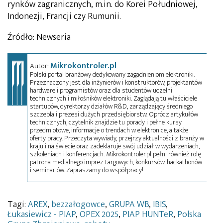
rynków zagranicznych, m.in. do Korei Południowej,
Indonezji, Francji czy Rumunii.
Źródło: Newseria
Mikrokontroler.pl
Autor:
Polski portal branżowy dedykowany zagadnieniom elektroniki.
Przeznaczony jest dla inżynierów i konstruktorów, projektantów
hardware i programistów oraz dla studentów uczelni
technicznych i miłośników elektroniki. Zaglądają tu właściciele
startupów, dyrektorzy działów R&D, zarządzający średniego
szczebla i prezesi dużych przedsiębiorstw. Oprócz artykułów
technicznych, czytelnik znajdzie tu porady i pełne kursy
przedmiotowe, informacje o trendach w elektronice, a także
oferty pracy. Przeczyta wywiady, przejrzy aktualności z branży w
kraju i na świecie oraz zadeklaruje swój udział w wydarzeniach,
szkoleniach i konferencjach. Mikrokontroler.pl pełni również rolę
patrona medialnego imprez targowych, konkursów, hackathonów
i seminariów. Zapraszamy do współpracy!
Tagi:
AREX
,
bezzałogowce
,
GRUPA WB
,
IBIS
,
Łukasiewicz - PIAP
,
OPEX 2025
,
PIAP HUNTeR
,
Polska