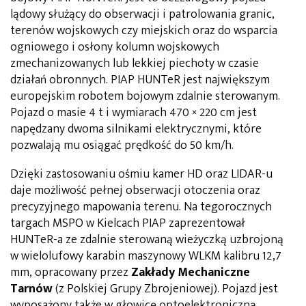
lądowy służący do obserwacji i patrolowania granic,
terenów wojskowych czy miejskich oraz do wsparcia
ogniowego i osłony kolumn wojskowych
zmechanizowanych lub lekkiej piechoty w czasie
działań obronnych. PIAP HUNTeR jest największym
europejskim robotem bojowym zdalnie sterowanym.
Pojazd o masie 4 t i wymiarach 470 × 220 cm jest
napędzany dwoma silnikami elektrycznymi, które
pozwalają mu osiągać prędkość do 50 km/h.
Dzięki zastosowaniu ośmiu kamer HD oraz LIDAR-u
daje możliwość pełnej obserwacji otoczenia oraz
precyzyjnego mapowania terenu. Na tegorocznych
targach MSPO w Kielcach PIAP zaprezentował
HUNTeR-a ze zdalnie sterowaną wieżyczką uzbrojoną
w wielolufowy karabin maszynowy WLKM kalibru 12,7
mm, opracowany przez
Zakłady Mechaniczne
Tarnów
(z Polskiej Grupy Zbrojeniowej). Pojazd jest
wyposażony także w głowicę optoelektroniczną