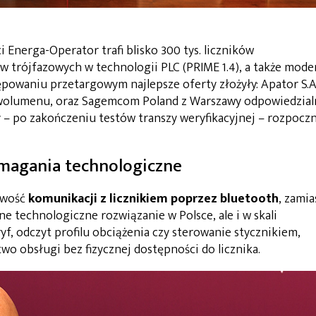
 Energa-Operator trafi blisko 300 tys. liczników
ów trójfazowych w technologii PLC (PRIME 1.4), a także mod
ępowaniu przetargowym najlepsze oferty złożyły: Apator S.A
t wolumenu, oraz Sagemcom Poland z Warszawy odpowiedzial
 – po zakończeniu testów transzy weryfikacyjnej – rozpocz
magania technologiczne
iwość
komunikacji z licznikiem poprzez bluetooth
, zamia
e technologiczne rozwiązanie w Polsce, ale i w skali
yf, odczyt profilu obciążenia czy sterowanie stycznikiem,
wo obsługi bez fizycznej dostępności do licznika.