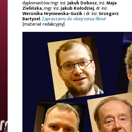
dyplomantów: mgr inż.
Jakub Dobosz
, inż.
Maja
Zielińska
, mgr inż.
Jakub Kołodziej
, dr inż
Weronika Hryniewska-Guzik
i dr inż.
Grzegorz
Bartyzel
.
Zapraszamy do obejrzenia filmu!
[materiał redakcyjny]