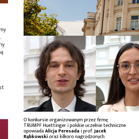
emy
.
ny
ną
st
O konkursie organizowanym przez firmę
TRUMPF Huettinger i polskie uczelnie techniczne
opowiada
Alicja Peresada
i prof.
Jacek
Rąbkowski
oraz kilkoro nagrodzonych