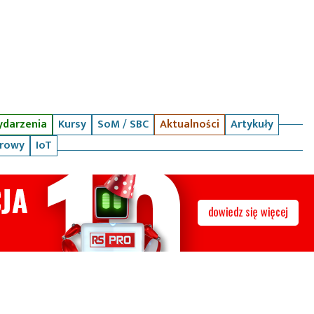
darzenia
Kursy
SoM / SBC
Aktualności
Artykuły
arowy
IoT