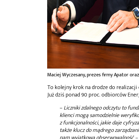
Maciej Wyczesany, prezes firmy Apator oraz
To kolejny krok na drodze do realizacji
Już dziś ponad 90 proc. odbiorców Ener
–
Liczniki zdalnego odczytu to fun
klienci mogą samodzielnie weryfiko
z funkcjonalności, jakie daje cyfryz
także klucz do mądrego zarządzania
nam wyjątkową obserwowalność – wi