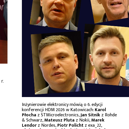
r.
Inżynierowie elektronicy mówią o 6. edycji
konferencji HDM 2026 w Katowicach:
Karol
Płocha
z STMicroelectronics,
Jan Sitnik
z Rohde
& Schwarz,
Mateusz Pluta
z Nokii,
Marek
Lendor
z Nordes,
Piotr Policht
z exa_22,