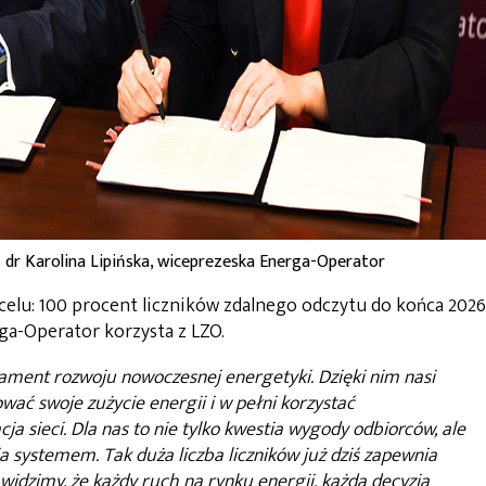
 dr Karolina Lipińska, wiceprezeska Energa-Operator
 celu: 100 procent liczników zdalnego odczytu do końca 2026 
ga-Operator korzysta z LZO.
dament rozwoju nowoczesnej energetyki. Dzięki nim nasi
wać swoje zużycie energii i w pełni korzystać
acja sieci. Dla nas to nie tylko kwestia wygody odbiorców, ale
 systemem. Tak duża liczba liczników już dziś zapewnia
dzimy, że każdy ruch na rynku energii, każda decyzja