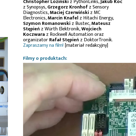
Christopher Lozinski
z PythonLinks,
Jakub Koc
z Synopsys,
Grzegorz Kronhof
z Sensory
Diagnostics,
Maciej Czerwiński
z MC
Electronics,
Marcin Knafel
z Hitachi Energy,
Szymon Romanowski
z Bustec,
Mateusz
Stępień
z Würth Elektronik,
Wojciech
Koczwara
z Rockwell Automation oraz
organizator
Rafał Stępień
z DoktorTronik.
Zapraszamy na film!
[materiał redakcyjny]
Filmy o produktach: