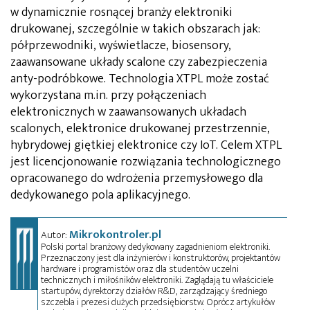
w dynamicznie rosnącej branży elektroniki
drukowanej, szczególnie w takich obszarach jak:
półprzewodniki, wyświetlacze, biosensory,
zaawansowane układy scalone czy zabezpieczenia
anty-podróbkowe. Technologia XTPL może zostać
wykorzystana m.in. przy połączeniach
elektronicznych w zaawansowanych układach
scalonych, elektronice drukowanej przestrzennie,
hybrydowej giętkiej elektronice czy IoT. Celem XTPL
jest licencjonowanie rozwiązania technologicznego
opracowanego do wdrożenia przemysłowego dla
dedykowanego pola aplikacyjnego.
Mikrokontroler.pl
Autor:
Polski portal branżowy dedykowany zagadnieniom elektroniki.
Przeznaczony jest dla inżynierów i konstruktorów, projektantów
hardware i programistów oraz dla studentów uczelni
technicznych i miłośników elektroniki. Zaglądają tu właściciele
startupów, dyrektorzy działów R&D, zarządzający średniego
szczebla i prezesi dużych przedsiębiorstw. Oprócz artykułów