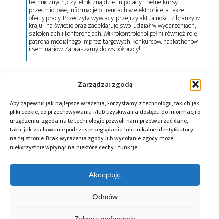
technicznych, czytelnik znajdzie tu porady i pełne kursy
przedmiotowe, informacje o trendach w elektronice, a także
oferty pracy. Przeczyta wywiady, przejrzy aktualności z branży w
kraju i na świecie oraz zadeklaruje swój udział w wydarzeniach,
szkoleniach i konferencjach. Mikrokontroler.pl pełni również rolę
patrona medialnego imprez targowych, konkursów, hackathonów
i seminariów. Zapraszamy do współpracy!
Tagi:
Delta Printing System
,
DPS
,
elektonika
Zarządzaj zgodą
drukowana
,
elektronika
,
Filip Granek
,
IoT
,
Jacek
Olszański
,
moduły UDP
,
nanotusze
,
półprzewodniki
,
Aby zapewnić jak najlepsze wrażenia, korzystamy z technologii, takich jak
produkcja
,
układy scalone
,
wyświetlacze
,
pliki cookie, do przechowywania i/lub uzyskiwania dostępu do informacji o
wyświetlacze FPD
,
XTPL
urządzeniu. Zgoda na te technologie pozwoli nam przetwarzać dane,
takie jak zachowanie podczas przeglądania lub unikalne identyfikatory
na tej stronie. Brak wyrażenia zgody lub wycofanie zgody może
niekorzystnie wpłynąć na niektóre cechy i funkcje.
Przeczytaj również:
Akceptuję
Odmów
Zobacz preferencje