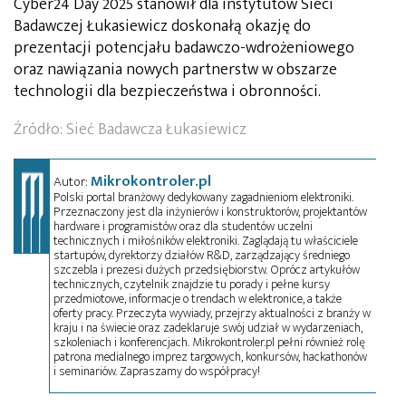
Cyber24 Day 2025 stanowił dla instytutów Sieci
Badawczej Łukasiewicz doskonałą okazję do
prezentacji potencjału badawczo-wdrożeniowego
oraz nawiązania nowych partnerstw w obszarze
technologii dla bezpieczeństwa i obronności.
Źródło: Sieć Badawcza Łukasiewicz
Mikrokontroler.pl
Autor:
Polski portal branżowy dedykowany zagadnieniom elektroniki.
Przeznaczony jest dla inżynierów i konstruktorów, projektantów
hardware i programistów oraz dla studentów uczelni
technicznych i miłośników elektroniki. Zaglądają tu właściciele
startupów, dyrektorzy działów R&D, zarządzający średniego
szczebla i prezesi dużych przedsiębiorstw. Oprócz artykułów
technicznych, czytelnik znajdzie tu porady i pełne kursy
przedmiotowe, informacje o trendach w elektronice, a także
oferty pracy. Przeczyta wywiady, przejrzy aktualności z branży w
kraju i na świecie oraz zadeklaruje swój udział w wydarzeniach,
szkoleniach i konferencjach. Mikrokontroler.pl pełni również rolę
patrona medialnego imprez targowych, konkursów, hackathonów
i seminariów. Zapraszamy do współpracy!