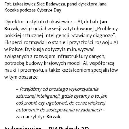
Fot. Łukasiewicz Sieć Badawcza, panel dyrektora Jana
Kozaka podczas Cyber24 Day.
Dyrektor instytutu Łukasiewicz – AI, dr hab.
Jan
Kozak
, wziął udział w sesji zatytułowanej „Problemy
polskiej sztucznej inteligencji. Stawiamy diagnozę”.
Eksperci rozmawiali o stanie i przyszłości rozwoju AI
w Polsce.
Dyskusja dotyczyła m.in. wyzwań
związanych z rozwojem
infrastruktury danych,
potrzebą budowy krajowych modeli AI, współpracą
nauki i przemysłu, a także kształceniem specjalistów
w tym obszarze.
–
Przejdźmy od prostego wykorzystania
sztucznej inteligencji, gdzie pytamy o to, jak
coś zrobić czy ugotować, do coraz większej
autonomii: do zastępowania w zadaniach
–
zaznaczył dyr.
Kozak
.