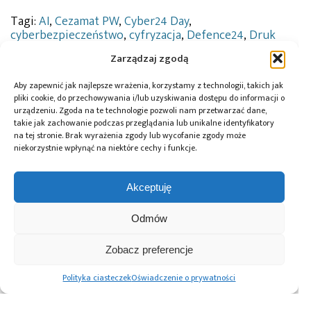
Tagi:
AI
,
Cezamat PW
,
Cyber24 Day
,
cyberbezpieczeństwo
,
cyfryzacja
,
Defence24
,
Druk
3D
,
elektronika
,
elektronika drukowana
,
Energetyka
,
Zarządzaj zgodą
Fotonika
,
Jan Kozak
,
Krajowy Planu Odbudowy
,
Krzysztof Gawkowski
,
Laboratorium Obwodów
Aby zapewnić jak najlepsze wrażenia, korzystamy z technologii, takich jak
Drukowanych i Montażu Elektronicznego
,
pliki cookie, do przechowywania i/lub uzyskiwania dostępu do informacji o
Łukasiewicz - IMN
,
Łukasiewicz - Instytut Metali
urządzeniu. Zgoda na te technologie pozwoli nam przetwarzać dane,
Nieżelaznych
,
Łukasiewicz - Instytut
takie jak zachowanie podczas przeglądania lub unikalne identyfikatory
Mikroelektroniki i Fotoniki
,
Łukasiewicz - PIAP
,
na tej stronie. Brak wyrażenia zgody lub wycofanie zgody może
Łukasiewicz-ITR
,
MikroElektronika
,
mobilne maszyny
niekorzystnie wpłynąć na niektóre cechy i funkcje.
do druku 3D
,
modele AI
,
nowe technologie
,
płyteki
PCB
,
projekt ALU4CED
,
robotyka mobilna
,
sektor
kosmiczny
,
sektor militarny
,
technologie PCB
Akceptuję
Odmów
Przeczytaj również:
Zobacz preferencje
Polityka ciasteczek
Oświadczenie o prywatności