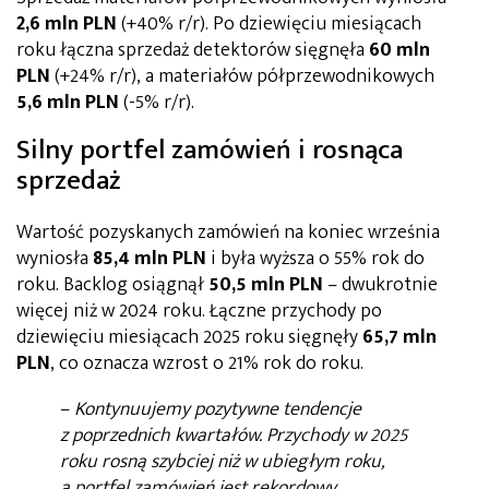
2,6 mln
PLN
(+40% r/r). Po dziewięciu miesiącach
roku łączna sprzedaż detektorów sięgnęła
60 mln
PLN
(+24% r/r), a materiałów półprzewodnikowych
5,6 mln
PLN
(-5% r/r).
Silny portfel zamówień i rosnąca
sprzedaż
Wartość pozyskanych zamówień na koniec września
wyniosła
85,4 mln
PLN
i była wyższa o 55% rok do
roku. Backlog osiągnął
50,5 mln PLN
– dwukrotnie
więcej niż w 2024 roku. Łączne przychody po
dziewięciu miesiącach 2025 roku sięgnęły
65,7 mln
PLN
, co oznacza wzrost o 21% rok do roku.
–
Kontynuujemy pozytywne tendencje
z poprzednich kwartałów. Przychody w 2025
roku rosną szybciej niż w ubiegłym roku,
a portfel zamówień jest rekordowy.