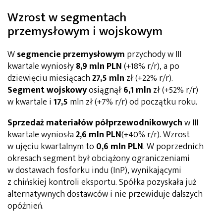
Wzrost w segmentach
przemysłowym i wojskowym
W
segmencie przemysłowym
przychody w III
kwartale wyniosły
8,9 mln
PLN
(+18% r/r), a po
dziewięciu miesiącach
27,5 mln
zł (+22% r/r).
Segment wojskowy
osiągnął
6,1 mln
zł (+52% r/r)
w kwartale i
17,5
mln zł (+7% r/r) od początku roku.
Sprzedaż materiałów półprzewodnikowych
w III
kwartale wyniosła
2,6 mln
PLN
(+40% r/r). Wzrost
w ujęciu kwartalnym to
0,6 mln
PLN
. W poprzednich
okresach segment był obciążony ograniczeniami
w dostawach fosforku indu (InP), wynikającymi
z chińskiej kontroli eksportu. Spółka pozyskała już
alternatywnych dostawców i nie przewiduje dalszych
opóźnień.