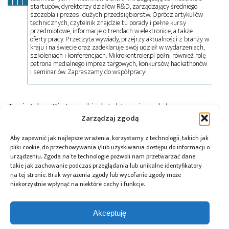
startupów, dyrektorzy działów R&D, zarządzający średniego
szczebla i prezesi dużych przedsiębiorstw. Oprócz artykułów
technicznych, czytelnik znajdzie tu porady i pełne kursy
przedmiotowe, informacje o trendach w elektronice, a także
oferty pracy. Przeczyta wywiady, przejrzy aktualności z branży w
kraju i na świecie oraz zadeklaruje swój udział w wydarzeniach,
szkoleniach i konferencjach. Mikrokontroler.pl pełni również rolę
patrona medialnego imprez targowych, konkursów, hackathonów
i seminariów. Zapraszamy do współpracy!
Tagi:
Adam Piotrowski
,
detektory i moduły
detekcyjne
,
fotonowe detektory podczerwieni
,
Zarządzaj zgodą
HyperPIC
,
midIR
,
półprzewodniki
,
segment
przemysłowy
,
Segment wojskowy
,
VIGO Photonics
Aby zapewnić jak najlepsze wrażenia, korzystamy z technologii, takich jak
pliki cookie, do przechowywania i/lub uzyskiwania dostępu do informacji o
urządzeniu. Zgoda na te technologie pozwoli nam przetwarzać dane,
takie jak zachowanie podczas przeglądania lub unikalne identyfikatory
na tej stronie. Brak wyrażenia zgody lub wycofanie zgody może
Przeczytaj również:
niekorzystnie wpłynąć na niektóre cechy i funkcje.
Akceptuję