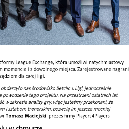
atformy League Exchange, która umożliwi natychmiastowy
 momencie i z dowolnego miejsca. Zarejestrowane nagrani
ędziem dla całej ligi.
obdarzyło nas środowisko Betclic 1. Ligi, jednocześnie
 powodzenie tego projektu. Na przestrzeni ostatnich lat
 w zakresie analizy gry, więc jesteśmy przekonani, że
om i sztabom trenerskim, pozwolą im jeszcze mocniej
wi
Tomasz Maciejski
, prezes firmy Players4Players.
elu w chmurze