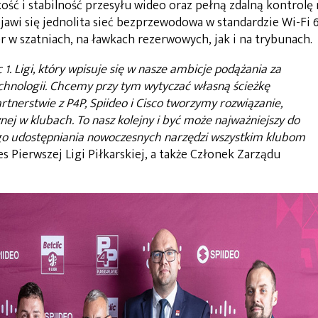
ość i stabilność przesyłu wideo oraz pełną zdalną kontrolę
awi się jednolita sieć bezprzewodowa w standardzie Wi-Fi 6
 w szatniach, na ławkach rezerwowych, jak i na trybunach.
 1. Ligi, który wpisuje się w nasze ambicje podążania za
echnologii. Chcemy przy tym wytyczać własną ścieżkę
artnerstwie z P4P, Spiideo i Cisco tworzymy rozwiązanie,
znej w klubach. To nasz kolejny i być może najważniejszy do
ego udostępniania nowoczesnych narzędzi wszystkim klubom
es Pierwszej Ligi Piłkarskiej, a także Członek Zarządu