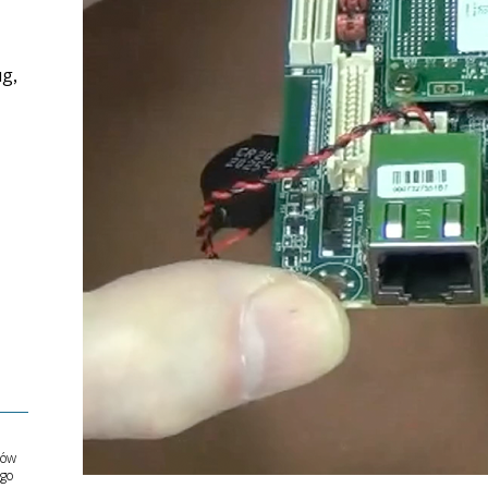
ug,
ów
ego