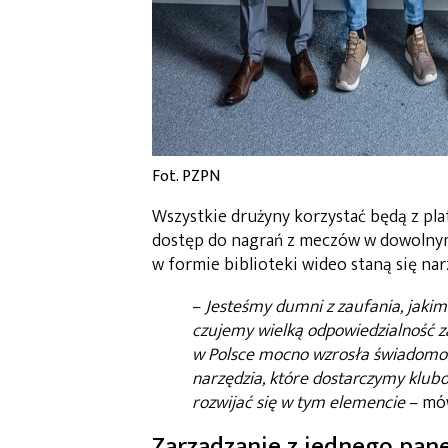
Fot. PZPN
Wszystkie drużyny korzystać będą z pl
dostęp do nagrań z meczów w dowolnym
w formie biblioteki wideo staną się narz
–
Jesteśmy dumni z zaufania, jakim 
czujemy wielką odpowiedzialność za
w Polsce mocno wzrosła świadomość
narzędzia, które dostarczymy klub
rozwijać się w tym elemencie
– mó
Zarządzanie z jednego pan