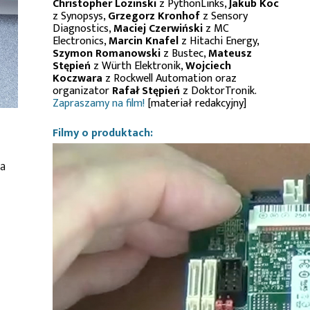
Christopher Lozinski
z PythonLinks,
Jakub Koc
z Synopsys,
Grzegorz Kronhof
z Sensory
Diagnostics,
Maciej Czerwiński
z MC
Electronics,
Marcin Knafel
z Hitachi Energy,
Szymon Romanowski
z Bustec,
Mateusz
Stępień
z Würth Elektronik,
Wojciech
Koczwara
z Rockwell Automation oraz
organizator
Rafał Stępień
z DoktorTronik.
Zapraszamy na film!
[materiał redakcyjny]
Filmy o produktach:
a