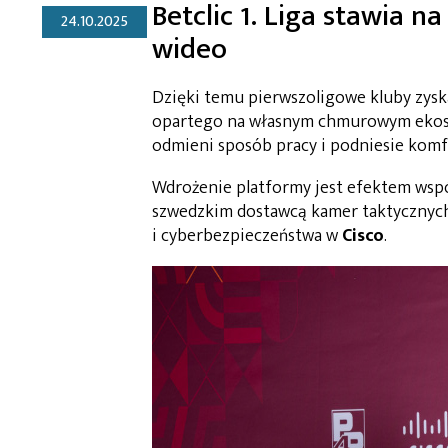
Betclic 1. Liga stawia na
24.10.2025
wideo
Dzięki temu pierwszoligowe kluby zysk
opartego na własnym chmurowym ekosyst
odmieni sposób pracy i podniesie komf
Wdrożenie platformy jest efektem współ
szwedzkim dostawcą kamer taktyczny
i cyberbezpieczeństwa w
Cisco
.