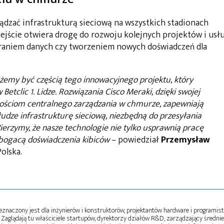
ądzać infrastrukturą sieciową na wszystkich stadionach
ejście otwiera drogę do rozwoju kolejnych projektów i usł
bieraniem danych czy tworzeniem nowych doświadczeń dla
żemy być częścią tego innowacyjnego projektu, który
Betclic 1. Lidze. Rozwiązania Cisco Meraki, dzięki swojej
wościom centralnego zarządzania w chmurze, zapewniają
słudze infrastrukturę sieciową, niezbędną do przesyłania
ierzymy, że nasze technologie nie tylko usprawnią pracę
wzbogacą doświadczenia kibiców
– powiedział
Przemysław
olska.
naczony jest dla inżynierów i konstruktorów, projektantów hardware i programist
Zaglądają tu właściciele startupów, dyrektorzy działów R&D, zarządzający średni