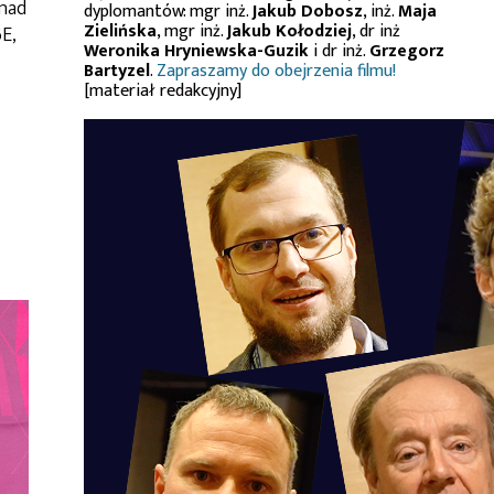
 nad
dyplomantów: mgr inż.
Jakub Dobosz
, inż.
Maja
Zielińska
, mgr inż.
Jakub Kołodziej
, dr inż
E,
Weronika Hryniewska-Guzik
i dr inż.
Grzegorz
Bartyzel
.
Zapraszamy do obejrzenia filmu!
[materiał redakcyjny]