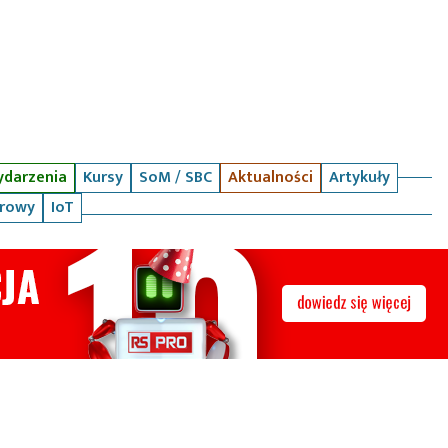
darzenia
Kursy
SoM / SBC
Aktualności
Artykuły
arowy
IoT