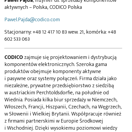
Pawel Pajda
, inżynier ds. sprzedaży komponentów
aktywnych – Polska, CODICO Polska
Pawel.Pajda@codico.com
Stacjonarny: +48 12 417 10 83 wew. 21, komórka: +48
602 533 063
CODICO
zajmuje się projektowaniem i dystrybucją
komponentów elektronicznych. Szeroka gama
produktów obejmuje komponenty aktywne
i pasywne oraz systemy połączeń. Firma działa jako
niezależne, prywatne przedsiębiorstwo z siedzibą
w austriackim Perchtoldsdorfie, na południe od
Wiednia. Posiada kilka biur sprzedaży w Niemczech,
Włoszech, Francji, Hiszpanii, Czechach, na Węgrzech,
w Słowenii i Wielkiej Brytanii. Współpracuje również
z firmami partnerskimi w Europie Środkowej
i Wschodniej. Dzięki wysokiemu poziomowi wiedzy