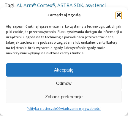
Tagi:
AI
,
Arm® Cortex®
,
ASTRA SDK
,
asystenci
głosowi
,
Asystent głosowy AI
,
chmura
,
CLM
,
Codico
,
Zarządzaj zgodą
Grinn
,
Interakcja multimodalna
,
języki kontekstowe
,
Linux
,
LLM
,
modele językowe
,
Moonshine
,
Open
Aby zapewnić jak najlepsze wrażenia, korzystamy z technologii, takich jak
Home Foundation
,
oprogramowanie
,
procesor NPU
,
pliki cookie, do przechowywania i/lub uzyskiwania dostępu do informacji o
przetwarzanie mowy
,
Retrieval-Augmented
urządzeniu. Zgoda na te technologie pozwoli nam przetwarzać dane,
Generation
,
SI
,
Smart Building
,
smart city
,
SOM
,
takie jak zachowanie podczas przeglądania lub unikalne identyfikatory
sterowanie głosowe
,
sterowanie urządzeniami
,
na tej stronie. Brak wyrażenia zgody lub wycofanie zgody może
Synaptics
,
SYNAPTICS SL
,
synteza mowy
,
Sztuczna
niekorzystnie wpłynąć na niektóre cechy i funkcje.
inteligencja
,
Useful Sensors Inc
Akceptuję
Odmów
Przeczytaj również:
Zobacz preferencje
Polityka ciasteczek
Oświadczenie o prywatności
Kondensatory E-
Rodzina układów
Najmniejsza na
Cap serii MXZ
SoC i SDK
świecie