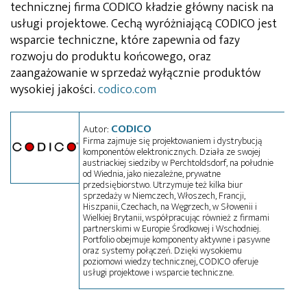
technicznej firma CODICO kładzie główny nacisk na
usługi projektowe. Cechą wyróżniającą CODICO jest
wsparcie techniczne, które zapewnia od fazy
rozwoju do produktu końcowego, oraz
zaangażowanie w sprzedaż wyłącznie produktów
wysokiej jakości.
codico.com
CODICO
Autor:
Firma zajmuje się projektowaniem i dystrybucją
komponentów elektronicznych. Działa ze swojej
austriackiej siedziby w Perchtoldsdorf, na południe
od Wiednia, jako niezależne, prywatne
przedsiębiorstwo. Utrzymuje też kilka biur
sprzedaży w Niemczech, Włoszech, Francji,
Hiszpanii, Czechach, na Węgrzech, w Słowenii i
Wielkiej Brytanii, współpracując również z firmami
partnerskimi w Europie Środkowej i Wschodniej.
Portfolio obejmuje komponenty aktywne i pasywne
oraz systemy połączeń. Dzięki wysokiemu
poziomowi wiedzy technicznej, CODICO oferuje
usługi projektowe i wsparcie techniczne.