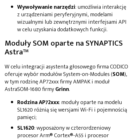
Wywoływanie narzędzi
: umożliwia interakcję
z urządzeniami peryferyjnymi, modelami
wizualnymi lub zewnętrznymi interfejsami API
w celu uzyskania dodatkowych funkcji.
Moduły SOM oparte na SYNAPTICS
Astra™
W celu integracji asystenta głosowego firma CODICO
oferuje wybór modułów System-on-Modules (
SOM
),
w tym rodzinę AP72xxx firmy AMPAK i moduł
AstraSOM-1680 firmy
Grinn
.
Rodzina AP72xxx
: moduły oparte na modelu
SL1620 różnią się wersjami Wi-Fi i pojemnością
pamięci;
SL1620
: wyposażony w czterordzeniowy
procesor Arm® Cortex®-A55 i procesor