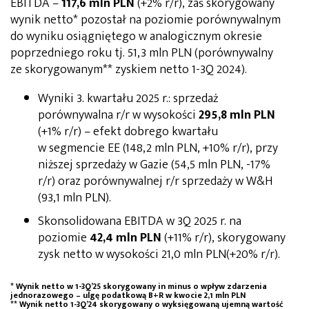
EBITDA –
117,6 mln PLN
(+2% r/r), zaś skorygowany
wynik netto* pozostał na poziomie porównywalnym
do wyniku osiągniętego w analogicznym okresie
poprzedniego roku tj. 51,3 mln PLN (porównywalny
ze skorygowanym** zyskiem netto 1-3Q 2024).
Wyniki 3. kwartału 2025 r.: sprzedaż
porównywalna r/r w wysokości
295,8 mln PLN
(+1% r/r) – efekt dobrego kwartału
w segmencie EE (148,2 mln PLN, +10% r/r), przy
niższej sprzedaży w Gazie (54,5 mln PLN, -17%
r/r) oraz porównywalnej r/r sprzedaży w W&H
(93,1 mln PLN).
Skonsolidowana EBITDA w 3Q 2025 r. na
poziomie
42,4 mln PLN
(+11% r/r), skorygowany
zysk netto w wysokości 21,0 mln PLN(+20% r/r).
* Wynik netto w 1-3Q’25 skorygowany in minus o wpływ zdarzenia
jednorazowego – ulgę podatkową B+R w kwocie 2,1 mln PLN
** Wynik netto 1-3Q’24 skorygowany o wyksięgowaną ujemną wartość