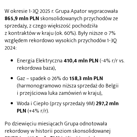
W okresie 1-3Q 2025 r. Grupa Apator wypracowała
865,9 mln PLN
skonsolidowanych przychodów ze
sprzedaży, z czego większość pochodziła
z kontraktów w kraju (ok. 60%). Były niższe o 7%
względem rekordowo wysokich przychodów 1-3Q
2024:
Energia Elektryczna
410,4 mln PLN
(-4% r/r vs.
rekordowa baza),
Gaz – spadek o 26% do
158,3 mln PLN
(harmonogramowo niższa sprzedaż do Belgii
i przejściowa luka zamówień w kraju),
Woda i Ciepło (przy sprzedaży 9M)
297,2 mln
PLN
(+4% r/r).
Po dziewięciu miesiącach Grupa odnotowała
rekordowy w historii poziom skonsolidowanej