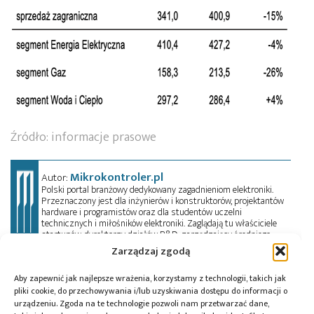
Źródło: informacje prasowe
Mikrokontroler.pl
Autor:
Polski portal branżowy dedykowany zagadnieniom elektroniki.
Przeznaczony jest dla inżynierów i konstruktorów, projektantów
hardware i programistów oraz dla studentów uczelni
technicznych i miłośników elektroniki. Zaglądają tu właściciele
startupów, dyrektorzy działów R&D, zarządzający średniego
szczebla i prezesi dużych przedsiębiorstw. Oprócz artykułów
Zarządzaj zgodą
technicznych, czytelnik znajdzie tu porady i pełne kursy
przedmiotowe, informacje o trendach w elektronice, a także
Aby zapewnić jak najlepsze wrażenia, korzystamy z technologii, takich jak
oferty pracy. Przeczyta wywiady, przejrzy aktualności z branży w
kraju i na świecie oraz zadeklaruje swój udział w wydarzeniach,
pliki cookie, do przechowywania i/lub uzyskiwania dostępu do informacji o
szkoleniach i konferencjach. Mikrokontroler.pl pełni również rolę
urządzeniu. Zgoda na te technologie pozwoli nam przetwarzać dane,
patrona medialnego imprez targowych, konkursów, hackathonów