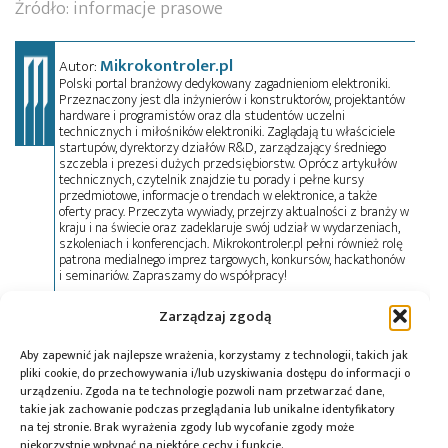
Źródło: informacje prasowe
Mikrokontroler.pl
Autor:
Polski portal branżowy dedykowany zagadnieniom elektroniki.
Przeznaczony jest dla inżynierów i konstruktorów, projektantów
hardware i programistów oraz dla studentów uczelni
technicznych i miłośników elektroniki. Zaglądają tu właściciele
startupów, dyrektorzy działów R&D, zarządzający średniego
szczebla i prezesi dużych przedsiębiorstw. Oprócz artykułów
technicznych, czytelnik znajdzie tu porady i pełne kursy
przedmiotowe, informacje o trendach w elektronice, a także
oferty pracy. Przeczyta wywiady, przejrzy aktualności z branży w
kraju i na świecie oraz zadeklaruje swój udział w wydarzeniach,
szkoleniach i konferencjach. Mikrokontroler.pl pełni również rolę
patrona medialnego imprez targowych, konkursów, hackathonów
i seminariów. Zapraszamy do współpracy!
Zarządzaj zgodą
Tagi:
diagnostyka
,
dofinansowanie
,
fundusze unijne
,
Aby zapewnić jak najlepsze wrażenia, korzystamy z technologii, takich jak
infrastruktura
,
infrastruktura ładowania
,
Łukasz
pliki cookie, do przechowywania i/lub uzyskiwania dostępu do informacji o
Sosnowski
,
modernizacja
,
sieć energetyczna
,
SMART
,
urządzeniu. Zgoda na te technologie pozwoli nam przetwarzać dane,
smartyfikacja
,
Stoen Operator
,
transformator
takie jak zachowanie podczas przeglądania lub unikalne identyfikatory
na tej stronie. Brak wyrażenia zgody lub wycofanie zgody może
niekorzystnie wpłynąć na niektóre cechy i funkcje.