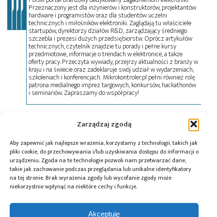
Przeznaczony jest dla inżynierów i konstruktorów, projektantów
hardware i programistów oraz dla studentów uczelni
technicznych i miłośników elektroniki. Zaglądają tu właściciele
startupów, dyrektorzy działów R&D, zarządzający średniego
szczebla i prezesi dużych przedsiębiorstw. Oprócz artykułów
technicznych, czytelnik znajdzie tu porady i pełne kursy
przedmiotowe, informacje o trendach w elektronice, a także
oferty pracy. Przeczyta wywiady, przejrzy aktualności z branży w
kraju i na świecie oraz zadeklaruje swój udział w wydarzeniach,
szkoleniach i konferencjach. Mikrokontroler.pl pełni również rolę
patrona medialnego imprez targowych, konkursów, hackathonów
i seminariów. Zapraszamy do współpracy!
Zarządzaj zgodą
Tagi:
analiza sygnałów EKG
,
DeepRhythmAI
,
DeepRhythmPlatform
,
EKG
,
IDTF
,
Kris Siemionow
,
Aby zapewnić jak najlepsze wrażenia, korzystamy z technologii, takich jak
Medicalgorithmics
,
VCAST
pliki cookie, do przechowywania i/lub uzyskiwania dostępu do informacji o
urządzeniu. Zgoda na te technologie pozwoli nam przetwarzać dane,
takie jak zachowanie podczas przeglądania lub unikalne identyfikatory
na tej stronie. Brak wyrażenia zgody lub wycofanie zgody może
niekorzystnie wpłynąć na niektóre cechy i funkcje.
Przeczytaj również:
Akceptuję