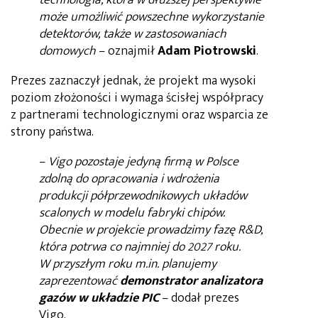
technologia, która w dłuższej perspektywie
może umożliwić powszechne wykorzystanie
detektorów, także w zastosowaniach
domowych
– oznajmił
Adam Piotrowski
.
Prezes zaznaczył jednak, że projekt ma wysoki
poziom złożoności i wymaga ścisłej współpracy
z partnerami technologicznymi oraz wsparcia ze
strony państwa.
–
Vigo pozostaje jedyną firmą w Polsce
zdolną do opracowania i wdrożenia
produkcji półprzewodnikowych układów
scalonych w modelu fabryki chipów.
Obecnie w projekcie prowadzimy fazę R&D,
która potrwa co najmniej do 2027 roku.
W przyszłym roku m.in. planujemy
zaprezentować
demonstrator analizatora
gazów w układzie PIC
– dodał prezes
Vigo.