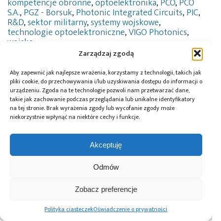
kompetencje obronne
,
optoelektronika
,
PCO
,
PCO
S.A.
,
PGZ - Borsuk
,
Photonic Integrated Circuits
,
PIC
,
R&D
,
sektor militarny
,
systemy wojskowe
,
technologie optoelektroniczne
,
VIGO Photonics
,
wojsko
Zarządzaj zgodą
Aby zapewnić jak najlepsze wrażenia, korzystamy z technologii, takich jak
pliki cookie, do przechowywania i/lub uzyskiwania dostępu do informacji o
Przeczytaj również:
urządzeniu. Zgoda na te technologie pozwoli nam przetwarzać dane,
takie jak zachowanie podczas przeglądania lub unikalne identyfikatory
na tej stronie. Brak wyrażenia zgody lub wycofanie zgody może
niekorzystnie wpłynąć na niektóre cechy i funkcje.
Akceptuję
Vigo Photonics
Vigo Photonics
VIGO Photonics
odnotowało w Q3
z 48% wzrostem
umacnia
2025 roku ponad
przychodów.
współpracę
Odmów
dwa razy mniejszą
Rekordowy
z polskim
stratę netto niż
portfel zamówień
przemysłem
Zobacz preferencje
w roku ubiegłym
obronnym –
porozumienia
Polityka ciasteczek
Oświadczenie o prywatności
z PCO oraz CRW