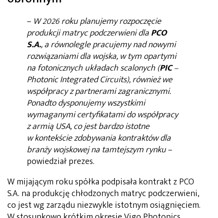
–
W 2026 roku planujemy rozpoczęcie
produkcji matryc podczerwieni dla
PCO
S.A.
, a równolegle pracujemy nad nowymi
rozwiązaniami dla wojska, w tym opartymi
na fotonicznych układach scalonych (
PIC
–
Photonic Integrated Circuits), również we
współpracy z partnerami zagranicznymi.
Ponadto dysponujemy wszystkimi
wymaganymi certyfikatami do współpracy
z armią USA, co jest bardzo istotne
w kontekście zdobywania kontraktów dla
branży wojskowej na tamtejszym rynku
–
powiedział prezes.
W mijającym roku spółka podpisała kontrakt z PCO
S.A. na produkcję chłodzonych matryc podczerwieni,
co jest wg zarządu niezwykle istotnym osiągnięciem.
W stosunkowo krótkim okresie Vigo Photonics