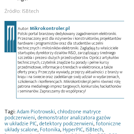
Źródło: ISBtech
Mikrokontroler.pl
Autor:
Polski portal branżowy dedykowany zagadnieniom elektroniki.
Przeznaczony jest dla inżynierów i konstruktorów, projektantów
hardware i programistów oraz dla studentów uczelni
technicznych i miłośników elektroniki. Zaglądają tu właściciele
startupów, dyrektorzy działów R&D, zarządzający średniego
szczebla i prezesi dużych przedsiębiorstw. Oprócz artykułów
technicznych, czytelnik znajdzie tu porady i pełne kursy
przedmiotowe, informacje o trendach w elektronice, a także
oferty pracy. Przeczyta wywiady, przejrzy aktualności z branży w
kraju i na świecie oraz zadeklaruje swój udział w wydarzeniach,
szkoleniach i konferencjach. Mikrokontroler.pl pełni również rolę
patrona medialnego imprez targowych, konkursów, hackathonów
i seminariów. Zapraszamy do współpracy!
Tagi:
Adam Piotrowski
,
chłodzone matryce
podczerwieni
,
demonstrator analizatora gazów
w układzie PIC
,
detektory podczerwieni
,
fotoniczne
układy scalone
,
Fotonika
,
HyperPIC
,
ISBtech
,